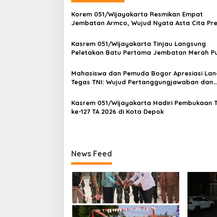
a
Korem 051/Wijayakarta Resmikan Empat
s
Jembatan Armco, Wujud Nyata Asta Cita Pre
RI Kepada Masyarakat Indonesia
i
Kasrem 051/Wijayakarta Tinjau Langsung
p
Peletakan Batu Pertama Jembatan Merah Put
Pebayuran
o
Mahasiswa dan Pemuda Bogor Apresiasi La
s
Tegas TNI: Wujud Pertanggungjawaban dan
Marwah Institusi
Kasrem 051/Wijayakarta Hadiri Pembukaan
ke-127 TA 2026 di Kota Depok
News Feed