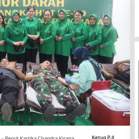
Ketua PJI
–
Persit Kartika Chandra Kirana