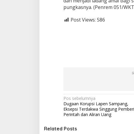
dan menjadi ladang amal bagi s
pungkasnya. (Penrem 051/WKT
Post Views:
586
I
N
Pos sebelumnya
Dugaan Korupsi Lapen Sampang,
a
Eksepsi Terdakwa Singgung Pember
v
Perintah dan Aliran Uang
i
Related Posts
g