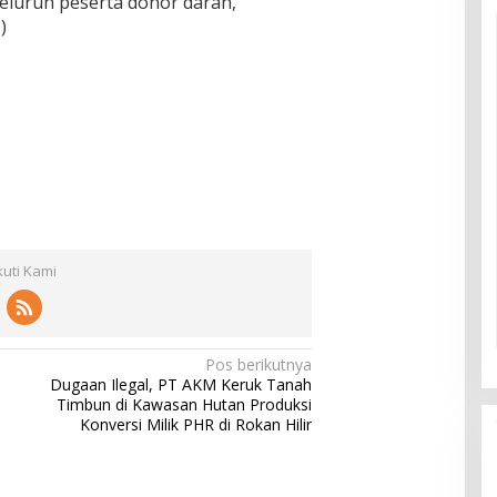
eluruh peserta donor darah, ”
)
kuti Kami
Pos berikutnya
Dugaan Ilegal, PT AKM Keruk Tanah
i
Timbun di Kawasan Hutan Produksi
Konversi Milik PHR di Rokan Hilir