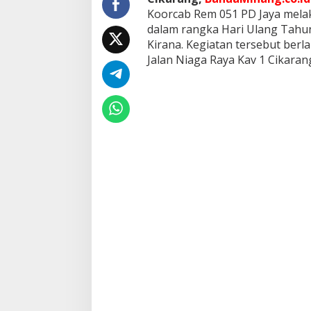
i
Koorcab Rem 051 PD Jaya mela
k
dalam rangka Hari Ulang Tahun
a
Kirana. Kegiatan tersebut ber
C
h
Jalan Niaga Raya Kav 1 Cikarang
a
n
d
r
a
K
i
r
a
n
a