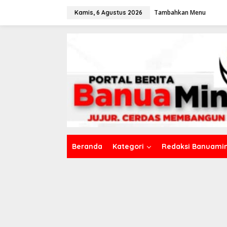
L
Tambahkan Menu
e
Kamis, 6 Agustus 2026
w
a
t
i
k
e
k
o
n
t
e
n
Beranda
Kategori
Redaksi Banuamin