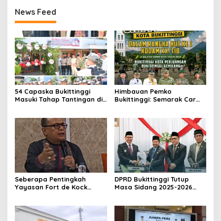
News Feed
54 Capaska Bukittinggi
Himbauan Pemko
Masuki Tahap Tantingan di
Bukittinggi: Semarak Car
Desa Bahagia
Free Day dalam Rangka
HUT ke I Komando Daerah
Militer (KODAM) XX/Tuanku
Imam Bonjol
Seberapa Pentingkah
DPRD Bukittinggi Tutup
Yayasan Fort de Kock
Masa Sidang 2025-2026
Mendongkrak
Dan Buka Masa Sidang
Perekonomian Masyarakat
2026-2027, Wako Ramlan
Jam Gadang?
Beri Apresiasi