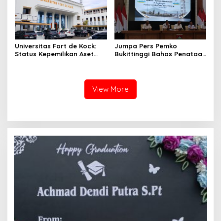
Universitas Fort de Kock:
Jumpa Pers Pemko
Status Kepemilikan Aset
Bukittinggi Bahas Penataan
Tanah yang Sah Adalah
Kota hingga Polemik Lahan
Milik Yayasan Berdasarkan
Kampus UFDK
Putusan Mahkamah Agung
Nomor 2108/K/Pdt/2022
View More