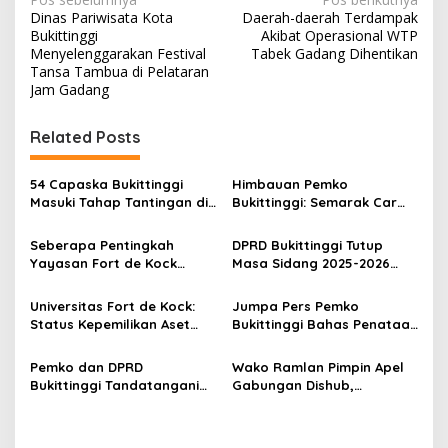
N
Dinas Pariwisata Kota
Daerah-daerah Terdampak
a
Bukittinggi
Akibat Operasional WTP
v
Menyelenggarakan Festival
Tabek Gadang Dihentikan
Tansa Tambua di Pelataran
i
Jam Gadang
g
Related Posts
a
s
54 Capaska Bukittinggi
Himbauan Pemko
i
Masuki Tahap Tantingan di
Bukittinggi: Semarak Car
p
Desa Bahagia
Free Day dalam Rangka
HUT ke I Komando Daerah
Seberapa Pentingkah
DPRD Bukittinggi Tutup
o
Militer (KODAM) XX/Tuanku
Yayasan Fort de Kock
Masa Sidang 2025-2026
Imam Bonjol
s
Mendongkrak
Dan Buka Masa Sidang
Perekonomian Masyarakat
2026-2027, Wako Ramlan
Universitas Fort de Kock:
Jumpa Pers Pemko
Jam Gadang?
Beri Apresiasi
Status Kepemilikan Aset
Bukittinggi Bahas Penataan
Tanah yang Sah Adalah
Kota hingga Polemik Lahan
Milik Yayasan Berdasarkan
Kampus UFDK
Pemko dan DPRD
Wako Ramlan Pimpin Apel
Putusan Mahkamah Agung
Bukittinggi Tandatangani
Gabungan Dishub,
Nomor 2108/K/Pdt/2022
Nota Kesepakatan
Tekankan Pelayanan dan
Perubahan KUA-PPAS APBD
Persiapan Angkutan Gratis
2026
Pelajar