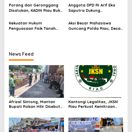
o
Pelindo
Porang dan Geronggang
Anggota DPD RI Arif Eka
s
Disatukan, KADIN Riau Buka
Saputra Dukung
Jalan Ekonomi Baru
Pelaksanaan TEDxMAN Two
Bengkalis
Pekanbaru Youth
Kekuatan Hukum
Aksi Besar Mahasiswa
Penguasaan Fisik Tanah
Guncang Polda Riau, Desak
Kembali Menjadi Sorotan
Usut Tuntas Dugaan
Tajam di Marpoyan Damai
Kelalaian PT KIMI
News Feed
Afrizal Sintong, Mantan
Kantongi Legalitas, JKSN
Bupati Rokan Hilir Disebut
Riau Perkuat Kemitraan
di Persidangan, Putusan
dengan Kesbangpol Demi
Diterima Kejati, GMPR
Ketahanan Bangsa
Desak Usut Dividen Rp331,7
Miliar