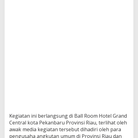
u
t
a
n
U
m
u
m
Kegiatan ini berlangsung di Ball Room Hotel Grand
Central kota Pekanbaru Provinsi Riau, terlihat oleh
awak media kegiatan tersebut dihadiri oleh para
pengusaha angkutan umum di Provinsi Riau dan