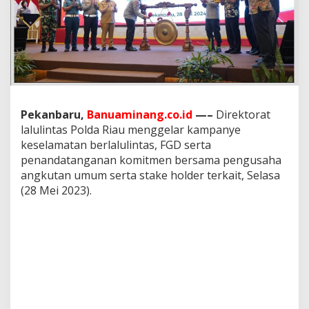
g
e
l
a
r
K
a
m
p
Pekanbaru,
Banuaminang.co.id
—–
Direktorat
a
lalulintas Polda Riau menggelar kampanye
n
y
keselamatan berlalulintas, FGD serta
e
penandatanganan komitmen bersama pengusaha
k
angkutan umum serta stake holder terkait, Selasa
e
(28 Mei 2023).
s
e
l
a
m
a
t
a
n
d