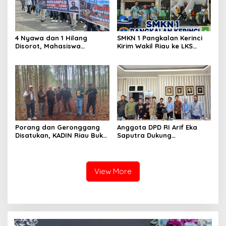
4 Nyawa dan 1 Hilang
SMKN 1 Pangkalan Kerinci
Disorot, Mahasiswa
Kirim Wakil Riau ke LKS
Siapkan Aksi Jilid II di
Nasional 2026
Pelindo
Porang dan Geronggang
Anggota DPD RI Arif Eka
Disatukan, KADIN Riau Buka
Saputra Dukung
Jalan Ekonomi Baru
Pelaksanaan TEDxMAN Two
Bengkalis
Pekanbaru Youth
View More