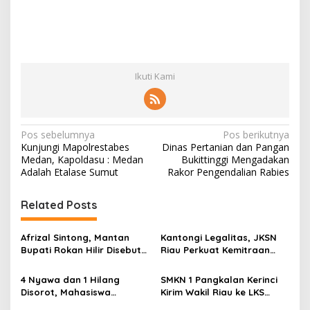
Ikuti Kami
N
Pos sebelumnya
Pos berikutnya
Kunjungi Mapolrestabes
Dinas Pertanian dan Pangan
a
Medan, Kapoldasu : Medan
Bukittinggi Mengadakan
v
Adalah Etalase Sumut
Rakor Pengendalian Rabies
i
Related Posts
g
a
Afrizal Sintong, Mantan
Kantongi Legalitas, JKSN
s
Bupati Rokan Hilir Disebut
Riau Perkuat Kemitraan
di Persidangan, Putusan
dengan Kesbangpol Demi
i
Diterima Kejati, GMPR
Ketahanan Bangsa
4 Nyawa dan 1 Hilang
SMKN 1 Pangkalan Kerinci
p
Desak Usut Dividen Rp331,7
Disorot, Mahasiswa
Kirim Wakil Riau ke LKS
Miliar
Siapkan Aksi Jilid II di
Nasional 2026