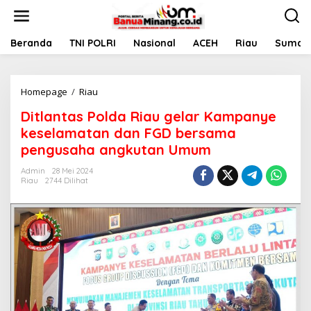
L
e
w
a
Beranda
TNI POLRI
Nasional
ACEH
Riau
Sumate
t
i
k
Homepage
/
Riau
D
e
i
k
Ditlantas Polda Riau gelar Kampanye
t
o
l
n
keselamatan dan FGD bersama
a
t
pengusaha angkutan Umum
n
e
t
n
Admin
28 Mei 2024
a
Riau
2744 Dilihat
s
P
o
l
d
a
R
i
a
u