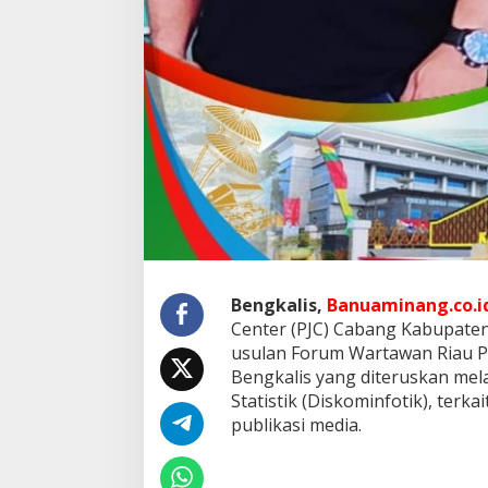
P
e
m
k
a
b
B
e
n
g
k
a
l
i
s
Bengkalis,
Banuaminang.co.i
,
T
Center (PJC) Cabang Kabupat
e
usulan Forum Wartawan Riau P
r
Bengkalis yang diteruskan mela
k
Statistik (Diskominfotik), ter
a
i
publikasi media.
t
P
e