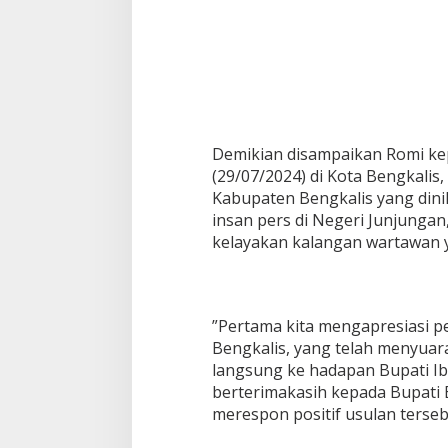
M
e
d
i
a
Demikian disampaikan Romi ke
(29/07/2024) di Kota Bengkali
Kabupaten Bengkalis yang dini
insan pers di Negeri Junjungan
kelayakan kalangan wartawan ya
”Pertama kita mengapresiasi 
Bengkalis, yang telah menyuar
langsung ke hadapan Bupati Ibu
berterimakasih kepada Bupati
merespon positif usulan terseb