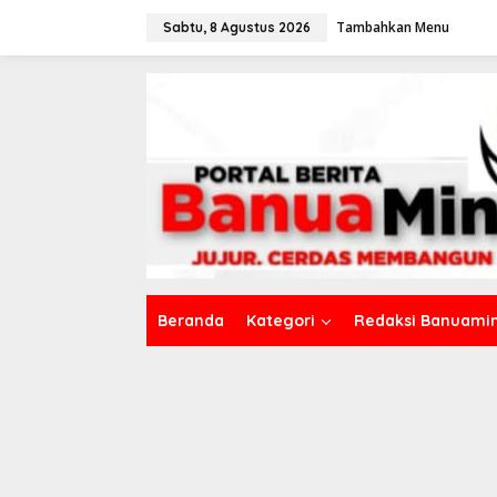
L
Tambahkan Menu
e
Sabtu, 8 Agustus 2026
w
a
t
i
k
e
k
o
n
t
e
n
Beranda
Kategori
Redaksi Banuamin