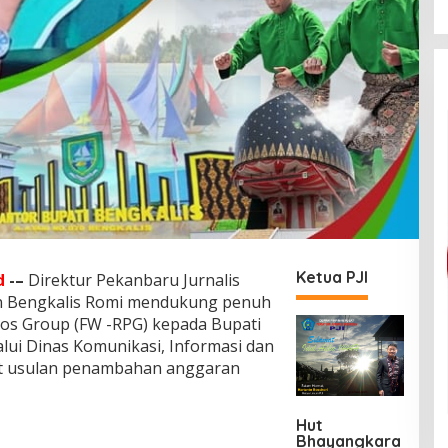
Ketua PJI
d
-–
Direktur Pekanbaru Jurnalis
en Bengkalis Romi mendukung penuh
os Group (FW -RPG) kepada Bupati
lui Dinas Komunikasi, Informasi dan
kait usulan penambahan anggaran
Hut
Bhayangkara