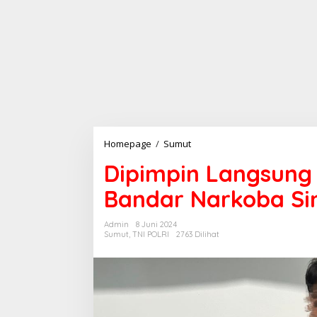
Homepage
/
Sumut
D
i
Dipimpin Langsung
p
i
Bandar Narkoba S
m
p
i
Admin
8 Juni 2024
n
Sumut
,
TNI POLRI
2763 Dilihat
L
a
n
g
s
u