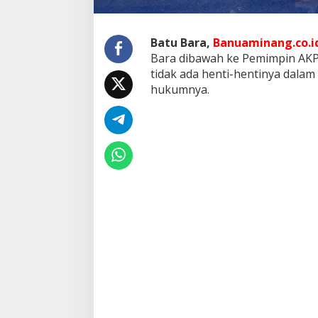
d
a
r
Batu Bara,
Banuaminang.co.i
N
Bara dibawah ke Pemimpin AKP
a
r
tidak ada henti-hentinya dalam
k
hukumnya.
o
b
a
S
i
m
p
a
n
g
G
a
m
b
u
s