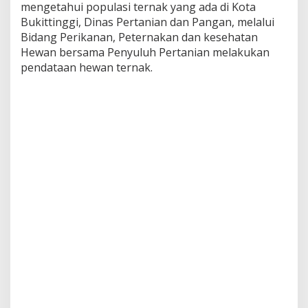
mengetahui populasi ternak yang ada di Kota
u
k
Bukittinggi, Dinas Pertanian dan Pangan, melalui
a
Bidang Perikanan, Peternakan dan kesehatan
n
Hewan bersama Penyuluh Pertanian melakukan
P
pendataan hewan ternak.
e
n
d
a
t
a
a
n
H
e
w
a
n
T
e
r
n
a
k