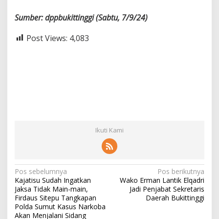
Sumber: dppbukittinggi (Sabtu, 7/9/24)
Post Views:
4,083
Ikuti Kami
N
Pos sebelumnya
Pos berikutnya
Kajatisu Sudah Ingatkan
Wako Erman Lantik Elqadri
a
Jaksa Tidak Main-main,
Jadi Penjabat Sekretaris
v
Firdaus Sitepu Tangkapan
Daerah Bukittinggi
Polda Sumut Kasus Narkoba
i
Akan Menjalani Sidang