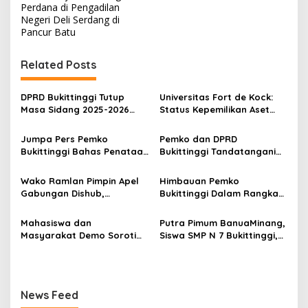
Perdana di Pengadilan
g
Negeri Deli Serdang di
a
Pancur Batu
s
Related Posts
i
p
DPRD Bukittinggi Tutup
Universitas Fort de Kock:
o
Masa Sidang 2025-2026
Status Kepemilikan Aset
Dan Buka Masa Sidang
Tanah yang Sah Adalah
s
2026-2027, Wako Ramlan
Milik Yayasan Berdasarkan
Jumpa Pers Pemko
Pemko dan DPRD
Beri Apresiasi
Putusan Mahkamah Agung
Bukittinggi Bahas Penataan
Bukittinggi Tandatangani
Nomor 2108/K/Pdt/2022
Kota hingga Polemik Lahan
Nota Kesepakatan
Kampus UFDK
Perubahan KUA-PPAS APBD
Wako Ramlan Pimpin Apel
Himbauan Pemko
2026
Gabungan Dishub,
Bukittinggi Dalam Rangka
Tekankan Pelayanan dan
Menyemarakkan Hari Ulang
Persiapan Angkutan Gratis
Tahun ke-81 Kemerdekaan
Mahasiswa dan
Putra Pimum BanuaMinang,
Pelajar
Republik Indonesia
Masyarakat Demo Soroti
Siswa SMP N 7 Bukittinggi,
Dugaan Kekerasan Satpol
Raih Medali Emas Kelas
PP, GMNI Bukittinggi
Festival Komite Pemula
Kecewa Wali Kota dan
Berat 40 Kg dalam
DPRD Tak Hadir Temui
Kejuaraan Karate Jam
News Feed
Massa Aksi
Gadang Inkanas Bukittinggi