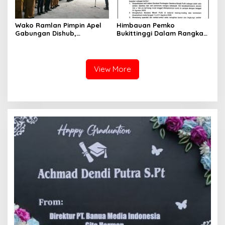
Wako Ramlan Pimpin Apel
Himbauan Pemko
Gabungan Dishub,
Bukittinggi Dalam Rangka
Tekankan Pelayanan dan
Menyemarakkan Hari Ulang
Persiapan Angkutan Gratis
Tahun ke-81 Kemerdekaan
Pelajar
Republik Indonesia
View More