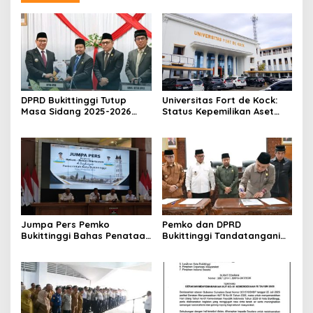
DPRD Bukittinggi Tutup
Universitas Fort de Kock:
Masa Sidang 2025-2026
Status Kepemilikan Aset
Dan Buka Masa Sidang
Tanah yang Sah Adalah
2026-2027, Wako Ramlan
Milik Yayasan Berdasarkan
Beri Apresiasi
Putusan Mahkamah Agung
Nomor 2108/K/Pdt/2022
Jumpa Pers Pemko
Pemko dan DPRD
Bukittinggi Bahas Penataan
Bukittinggi Tandatangani
Kota hingga Polemik Lahan
Nota Kesepakatan
Kampus UFDK
Perubahan KUA-PPAS APBD
2026