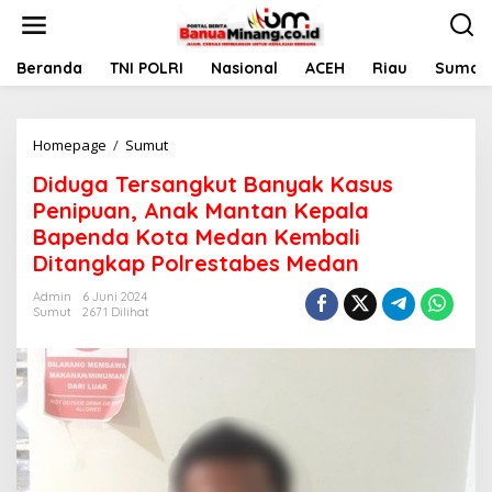
L
e
w
a
Beranda
TNI POLRI
Nasional
ACEH
Riau
Sumate
t
i
k
Homepage
/
Sumut
D
e
i
k
Diduga Tersangkut Banyak Kasus
d
o
u
n
Penipuan, Anak Mantan Kepala
g
t
Bapenda Kota Medan Kembali
a
e
Ditangkap Polrestabes Medan
T
n
e
Admin
6 Juni 2024
r
Sumut
2671 Dilihat
s
a
n
g
k
u
t
B
a