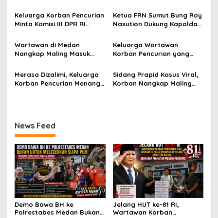
i
untuk Melecehkan Siapa
Pencurian yang Membantu
p
Pun, Melainkan Simbol Kritik
Polisi Menangkap Pelaku
Keluarga Korban Pencurian
Ketua FRN Sumut Bung Roy
dan Rasa Kecewa
Jadi Tersangka Berharap
Minta Komisi III DPR RI
Nasution Dukung Kapolda
o
Lambatnya Penanganan
Perhatian Presiden
Pantau Penanganan
Sumut dan Kapolrestabes
Pekara di Polrestabes
Prabowo
s
Laporan Dugaan Penipuan
Medan Tangkap Terlapor
Wartawan di Medan
Keluarga Wartawan
Medan
Bermodus Surat
Kasus Dugaan Penipuan
Nangkap Maling Masuk
Korban Pencurian yang
Perdamaian dan Dugaan
dan Fitnah
Penjara dan DPO, Ibu
Jadi Tersangka Merasa
Fitnah Terkait Tuduhan
Bersama Dua Anaknya
Dibohongi Kapolrestabes
Merasa Dizalimi, Keluarga
Sidang Prapid Kasus Viral,
Pemerasan Rp250 Juta
yang Masih Kecil Minta
Medan, Kirim Surat ke
Korban Pencurian Menangis
Korban Nangkap Maling
Tolong Prabowo Subianto
Presiden Prabowo, Komisi
dan Bentangkan Spanduk
Masuk Penjara, Majelis
dan DPR RI
III DPR RI dan Kapolri!
Presiden Prabowo Usai
Hakim Diminta Tindak Tegas
Sidang di Pengadilan
Saksi Putri Mutiara yang
Negeri Medan
Diduga Memberikan
News Feed
Keterangan Tidak Sesuai
Fakta!
Demo Bawa BH ke
Jelang HUT ke-81 RI,
Polrestabes Medan Bukan
Wartawan Korban