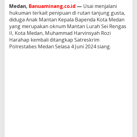
t
Medan,
Banuaminang.co.id
—
Usai menjalani
a
hukuman terkait penipuan di rutan tanjung gusta,
n
diduga Anak Mantan Kepala Bapenda Kota Medan
K
e
yang merupakan oknum Mantan Lurah Sei Rengas
p
II, Kota Medan, Muhammad Harvinsyah Rozi
a
Harahap kembali ditangkap Satreskrim
l
Polrestabes Medan Selasa 4 Juni 2024 siang.
a
B
a
p
e
n
d
a
K
o
t
a
M
e
d
a
n