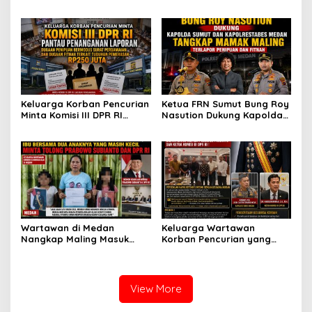
untuk Melecehkan Siapa
Pencurian yang Membantu
Pun, Melainkan Simbol Kritik
Polisi Menangkap Pelaku
dan Rasa Kecewa
Jadi Tersangka Berharap
Lambatnya Penanganan
Perhatian Presiden
Pekara di Polrestabes
Prabowo
Medan
Keluarga Korban Pencurian
Ketua FRN Sumut Bung Roy
Minta Komisi III DPR RI
Nasution Dukung Kapolda
Pantau Penanganan
Sumut dan Kapolrestabes
Laporan Dugaan Penipuan
Medan Tangkap Terlapor
Bermodus Surat
Kasus Dugaan Penipuan
Perdamaian dan Dugaan
dan Fitnah
Fitnah Terkait Tuduhan
Pemerasan Rp250 Juta
Wartawan di Medan
Keluarga Wartawan
Nangkap Maling Masuk
Korban Pencurian yang
Penjara dan DPO, Ibu
Jadi Tersangka Merasa
Bersama Dua Anaknya
Dibohongi Kapolrestabes
yang Masih Kecil Minta
Medan, Kirim Surat ke
Tolong Prabowo Subianto
Presiden Prabowo, Komisi
View More
dan DPR RI
III DPR RI dan Kapolri!