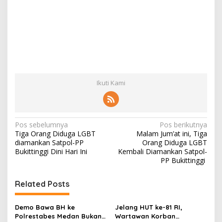
Ikuti Kami
N
Pos sebelumnya
Pos berikutnya
Tiga Orang Diduga LGBT
Malam Jum’at ini, Tiga
a
diamankan Satpol-PP
Orang Diduga LGBT
v
Bukittinggi Dini Hari Ini
Kembali Diamankan Satpol-
PP Bukittinggi
i
g
Related Posts
a
s
Demo Bawa BH ke
Jelang HUT ke-81 RI,
Polrestabes Medan Bukan
Wartawan Korban