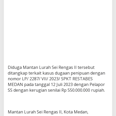
e
s
M
e
d
a
n
Diduga Mantan Lurah Sei Rengas II tersebut
ditangkap terkait kasus dugaan penipuan dengan
nomor LP/ 2287/ VII/ 2023/ SPKT RESTABES
MEDAN pada tanggal 12 Juli 2023 dengan Pelapor
SS dengan kerugian senilai Rp 550.000.000 rupiah.
Mantan Lurah Sei Rengas II, Kota Medan,