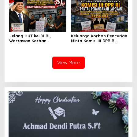
Setelah Membantu Polisi
dan Rasa Kecewa
Menangkap Maling Atas
Lambatnya Penanganan
Atensi Ketua Komisi III DPR
Pekara di Polrestabes
RI Bapak Habiburokhman
Medan
Jelang HUT ke-81 RI,
Keluarga Korban Pencurian
Wartawan Korban
Minta Komisi III DPR RI
Pencurian yang Membantu
Pantau Penanganan
Polisi Menangkap Pelaku
Laporan Dugaan Penipuan
Jadi Tersangka Berharap
Bermodus Surat
Perhatian Presiden
Perdamaian dan Dugaan
View More
Prabowo
Fitnah Terkait Tuduhan
Pemerasan Rp250 Juta