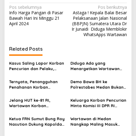
N
Pos sebelumnya
Pos berikutnya
Info Harga Pangan di Pasar
Astaga ! Kepala Balai Besar
a
Bawah Hari Ini Minggu 21
Pelaksanaan Jalan Nasional
v
April 2024
(BBPJN) Sumatera Utara Dr
Ir Junaidi Diduga Memblokir
i
WhatsApps Wartawan
g
Related Posts
a
s
Kasus Saling Lapor Korban
Diduga Ada yang
i
Pencurian dan Pelaku,
Menargetkan Wartawan
p
Ketua DPW FRN Sumut Roy
Leo Sembiring Jadi
Nasution Minta
Tersangka dan Dpo Karena
Ternyata, Penangguhan
Demo Bawa BH ke
o
Kapolrestabes Medan
Membantu Polisi
Penahanan Korban
Polrestabes Medan Bukan
Tempuh Restorative Justice
Menangkap Maling di Toko
s
Pencurian Jadi Tersangka
untuk Melecehkan Siapa
agar Konflik Tak Berlarut-
Usaha Keluarganya
di Polrestabes Medan
Pun, Melainkan Simbol Kritik
Jelang HUT ke-81 RI,
Keluarga Korban Pencurian
larut
Setelah Membantu Polisi
dan Rasa Kecewa
Wartawan Korban
Minta Komisi III DPR RI
Menangkap Maling Atas
Lambatnya Penanganan
Pencurian yang Membantu
Pantau Penanganan
Atensi Ketua Komisi III DPR
Pekara di Polrestabes
Polisi Menangkap Pelaku
Laporan Dugaan Penipuan
Ketua FRN Sumut Bung Roy
Wartawan di Medan
RI Bapak Habiburokhman
Medan
Jadi Tersangka Berharap
Bermodus Surat
Nasution Dukung Kapolda
Nangkap Maling Masuk
Perhatian Presiden
Perdamaian dan Dugaan
Sumut dan Kapolrestabes
Penjara dan DPO, Ibu
Prabowo
Fitnah Terkait Tuduhan
Medan Tangkap Terlapor
Bersama Dua Anaknya