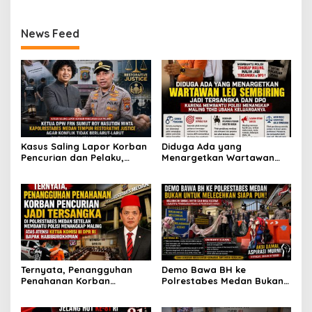
Pemerasan Rp250 Juta
Kasus Dugaan Penipuan
yang Masih Kecil Minta
dan Fitnah
Tolong Prabowo Subianto
News Feed
dan DPR RI
Kasus Saling Lapor Korban
Diduga Ada yang
Pencurian dan Pelaku,
Menargetkan Wartawan
Ketua DPW FRN Sumut Roy
Leo Sembiring Jadi
Nasution Minta
Tersangka dan Dpo Karena
Kapolrestabes Medan
Membantu Polisi
Tempuh Restorative Justice
Menangkap Maling di Toko
agar Konflik Tak Berlarut-
Usaha Keluarganya
larut
Ternyata, Penangguhan
Demo Bawa BH ke
Penahanan Korban
Polrestabes Medan Bukan
Pencurian Jadi Tersangka
untuk Melecehkan Siapa
di Polrestabes Medan
Pun, Melainkan Simbol Kritik