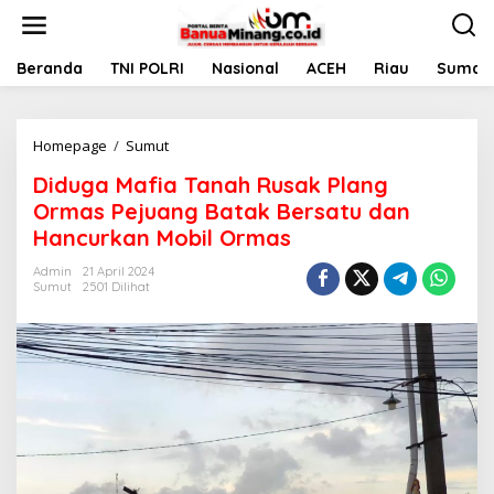
L
e
w
a
Beranda
TNI POLRI
Nasional
ACEH
Riau
Sumate
t
i
k
Homepage
/
Sumut
D
e
i
k
Diduga Mafia Tanah Rusak Plang
d
o
u
n
Ormas Pejuang Batak Bersatu dan
g
t
Hancurkan Mobil Ormas
a
e
M
n
Admin
21 April 2024
a
Sumut
2501 Dilihat
f
i
a
T
a
n
a
h
R
u