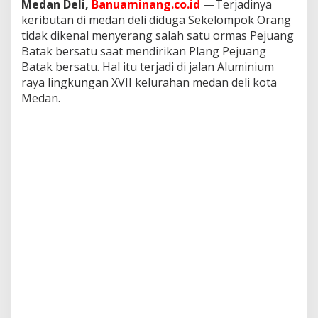
Medan Deli,
Banuaminang.co.id
—
Terjadinya
r
keributan di medan deli diduga Sekelompok Orang
m
a
tidak dikenal menyerang salah satu ormas Pejuang
s
Batak bersatu saat mendirikan Plang Pejuang
Batak bersatu. Hal itu terjadi di jalan Aluminium
raya lingkungan XVII kelurahan medan deli kota
Medan.