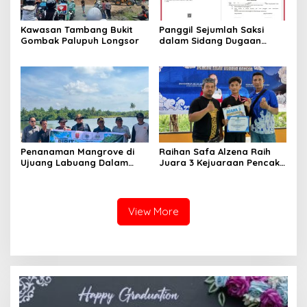
Kawasan Tambang Bukit
Panggil Sejumlah Saksi
Gombak Palupuh Longsor
dalam Sidang Dugaan
Kasus LGBT dengan
Terdakwa Haji DS
Penanaman Mangrove di
Raihan Safa Alzena Raih
Ujuang Labuang Dalam
Juara 3 Kejuaraan Pencak
Rangka Hari Mangrove
Silat Tingkat Pelajar Se-
Sedunia
Sumatera Barat
View More