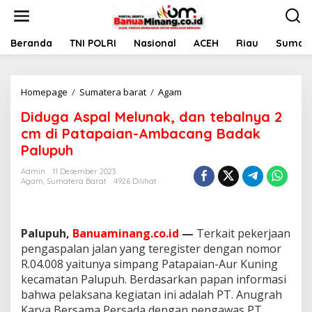
L
e
w
a
Beranda
TNI POLRI
Nasional
ACEH
Riau
Sumate
t
i
k
Homepage
/
Sumatera barat
/
Agam
D
e
i
k
Diduga Aspal Melunak, dan tebalnya 2
d
o
u
n
cm di Patapaian-Ambacang Badak
g
t
Palupuh
a
e
A
n
Admin
11 Desember 2023
s
Agam
,
Sumatera Barat
4926 Dilihat
p
a
l
M
Palupuh,
Banuaminang.co.id
—
Terkait pekerjaan
e
pengaspalan jalan yang teregister dengan nomor
l
R.04.008 yaitunya simpang Patapaian-Aur Kuning
u
kecamatan Palupuh. Berdasarkan papan informasi
n
a
bahwa pelaksana kegiatan ini adalah PT. Anugrah
k
Karya Bersama Persada dengan pengawas PT.