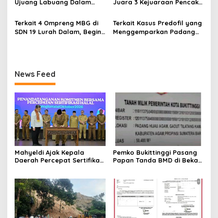
Ujuang Labuang Dalam
Juara 3 Kejuaraan Pencak
Rangka Hari Mangrove
Silat Tingkat Pelajar Se-
Sedunia
Sumatera Barat
Terkait 4 Ompreng MBG di
Terkait Kasus Predofil yang
SDN 19 Lurah Dalam, Begini
Menggemparkan Padang
Kronologisnya
Luar, Tujuh Saksi Hadiri
Panggilan Kejaksaan
Pengadilan Negeri Lubuk
Basung
News Feed
Mahyeldi Ajak Kepala
Pemko Bukittinggi Pasang
Daerah Percepat Sertifikasi
Papan Tanda BMD di Bekas
Halal, Bidik Sumbar Jadi
TPA Gadut
Pusat Ekosistem Halal
Nasional