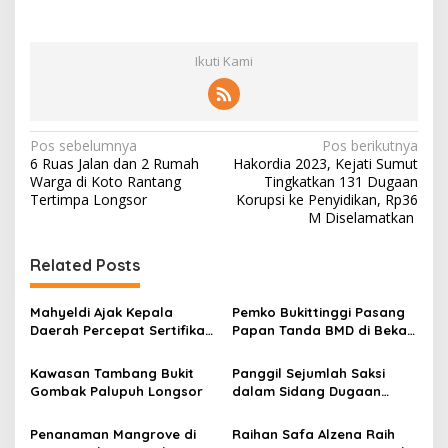
Ikuti Kami
N
Pos sebelumnya
Pos berikutnya
6 Ruas Jalan dan 2 Rumah
Hakordia 2023, Kejati Sumut
a
Warga di Koto Rantang
Tingkatkan 131 Dugaan
v
Tertimpa Longsor
Korupsi ke Penyidikan, Rp36
M Diselamatkan
i
g
Related Posts
a
s
Mahyeldi Ajak Kepala
Pemko Bukittinggi Pasang
Daerah Percepat Sertifikasi
Papan Tanda BMD di Bekas
i
Halal, Bidik Sumbar Jadi
TPA Gadut
p
Pusat Ekosistem Halal
Kawasan Tambang Bukit
Panggil Sejumlah Saksi
Nasional
Gombak Palupuh Longsor
dalam Sidang Dugaan
o
Kasus LGBT dengan
s
Terdakwa Haji DS
Penanaman Mangrove di
Raihan Safa Alzena Raih