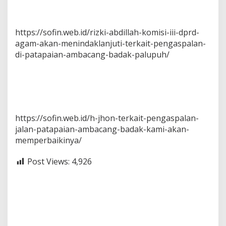
https://sofin.web.id/rizki-abdillah-komisi-iii-dprd-
agam-akan-menindaklanjuti-terkait-pengaspalan-
di-patapaian-ambacang-badak-palupuh/
https://sofin.web.id/h-jhon-terkait-pengaspalan-
jalan-patapaian-ambacang-badak-kami-akan-
memperbaikinya/
Post Views:
4,926