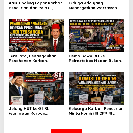
Kasus Saling Lapor Korban
Diduga Ada yang
Pencurian dan Pelaku,
Menargetkan Wartawan
Ketua DPW FRN Sumut Roy
Leo Sembiring Jadi
Nasution Minta
Tersangka dan Dpo Karena
Kapolrestabes Medan
Membantu Polisi
Tempuh Restorative Justice
Menangkap Maling di Toko
agar Konflik Tak Berlarut-
Usaha Keluarganya
larut
Ternyata, Penangguhan
Demo Bawa BH ke
Penahanan Korban
Polrestabes Medan Bukan
Pencurian Jadi Tersangka
untuk Melecehkan Siapa
di Polrestabes Medan
Pun, Melainkan Simbol Kritik
Setelah Membantu Polisi
dan Rasa Kecewa
Menangkap Maling Atas
Lambatnya Penanganan
Atensi Ketua Komisi III DPR
Pekara di Polrestabes
RI Bapak Habiburokhman
Medan
Jelang HUT ke-81 RI,
Keluarga Korban Pencurian
Wartawan Korban
Minta Komisi III DPR RI
Pencurian yang Membantu
Pantau Penanganan
Polisi Menangkap Pelaku
Laporan Dugaan Penipuan
Jadi Tersangka Berharap
Bermodus Surat
Perhatian Presiden
Perdamaian dan Dugaan