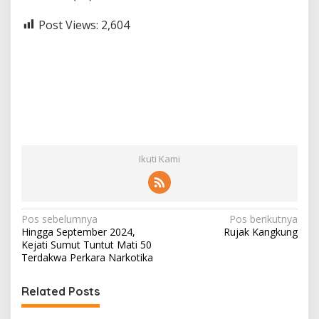
Post Views:
2,604
Ikuti Kami
N
Pos sebelumnya
Pos berikutnya
Hingga September 2024,
Rujak Kangkung
a
Kejati Sumut Tuntut Mati 50
v
Terdakwa Perkara Narkotika
i
Related Posts
g