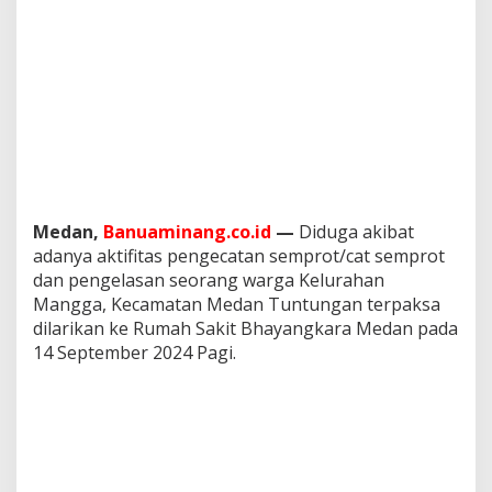
a
k
s
a
D
i
l
a
r
i
k
a
Medan,
Banuaminang.co.id
—
Diduga akibat
n
adanya aktifitas pengecatan semprot/cat semprot
K
dan pengelasan seorang warga Kelurahan
e
Mangga, Kecamatan Medan Tuntungan terpaksa
R
dilarikan ke Rumah Sakit Bhayangkara Medan pada
u
m
14 September 2024 Pagi.
a
h
S
a
k
i
t