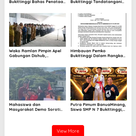
Bukittinggi Bahas Penataan
Bukittinggi Tandatangani
Kota hingga Polemik Lahan
Nota Kesepakatan
Kampus UFDK
Perubahan KUA-PPAS APBD
2026
Wako Ramlan Pimpin Apel
Himbauan Pemko
Gabungan Dishub,
Bukittinggi Dalam Rangka
Tekankan Pelayanan dan
Menyemarakkan Hari Ulang
Persiapan Angkutan Gratis
Tahun ke-81 Kemerdekaan
Pelajar
Republik Indonesia
Mahasiswa dan
Putra Pimum BanuaMinang,
Masyarakat Demo Soroti
Siswa SMP N 7 Bukittinggi,
Dugaan Kekerasan Satpol
Raih Medali Emas Kelas
PP, GMNI Bukittinggi
Festival Komite Pemula
Kecewa Wali Kota dan
Berat 40 Kg dalam
DPRD Tak Hadir Temui
Kejuaraan Karate Jam
View More
Massa Aksi
Gadang Inkanas Bukittinggi