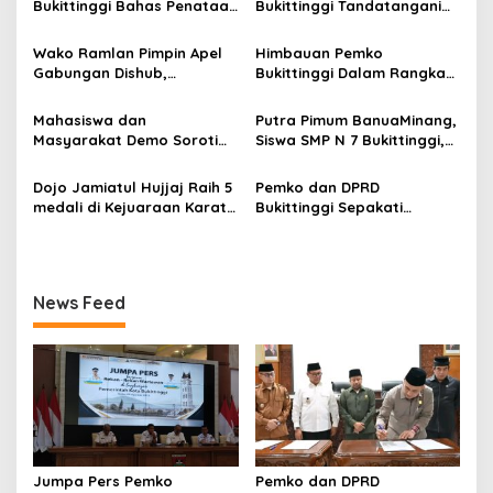
Bukittinggi Bahas Penataan
Bukittinggi Tandatangani
i
Kota hingga Polemik Lahan
Nota Kesepakatan
p
Kampus UFDK
Perubahan KUA-PPAS APBD
Wako Ramlan Pimpin Apel
Himbauan Pemko
2026
Gabungan Dishub,
Bukittinggi Dalam Rangka
o
Tekankan Pelayanan dan
Menyemarakkan Hari Ulang
s
Persiapan Angkutan Gratis
Tahun ke-81 Kemerdekaan
Mahasiswa dan
Putra Pimum BanuaMinang,
Pelajar
Republik Indonesia
Masyarakat Demo Soroti
Siswa SMP N 7 Bukittinggi,
Dugaan Kekerasan Satpol
Raih Medali Emas Kelas
PP, GMNI Bukittinggi
Festival Komite Pemula
Dojo Jamiatul Hujjaj Raih 5
Pemko dan DPRD
Kecewa Wali Kota dan
Berat 40 Kg dalam
medali di Kejuaraan Karate
Bukittinggi Sepakati
DPRD Tak Hadir Temui
Kejuaraan Karate Jam
Jam Gadang Inkanas Se-
Perubahan Perda Pajak
Massa Aksi
Gadang Inkanas Bukittinggi
Sumatra Barat 2026
dan Retribusi Daerah
News Feed
Jumpa Pers Pemko
Pemko dan DPRD