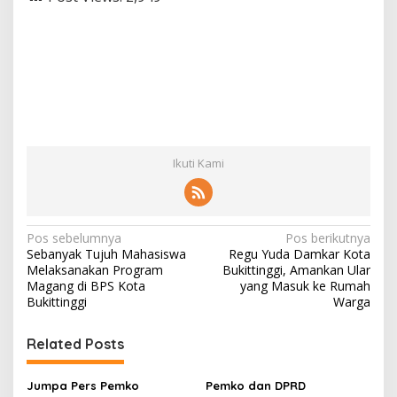
Ikuti Kami
N
Pos sebelumnya
Pos berikutnya
Sebanyak Tujuh Mahasiswa
Regu Yuda Damkar Kota
a
Melaksanakan Program
Bukittinggi, Amankan Ular
v
Magang di BPS Kota
yang Masuk ke Rumah
Bukittinggi
Warga
i
g
Related Posts
a
s
Jumpa Pers Pemko
Pemko dan DPRD