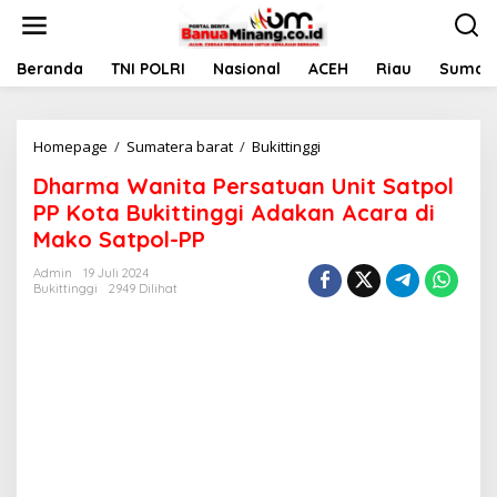
L
e
w
a
Beranda
TNI POLRI
Nasional
ACEH
Riau
Sumate
t
i
k
Homepage
/
Sumatera barat
/
Bukittinggi
D
e
h
k
Dharma Wanita Persatuan Unit Satpol
a
o
r
n
PP Kota Bukittinggi Adakan Acara di
m
t
Mako Satpol-PP
a
e
W
n
Admin
19 Juli 2024
a
Bukittinggi
2949 Dilihat
n
i
t
a
P
e
r
s
a
t