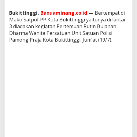
i
n
Bukittinggi,
Banuaminang.co.id
—
Bertempat di
g
Mako Satpol-PP Kota Bukittinggi yaitunya di lantai
g
i
3 diadakan kegiatan Pertemuan Rutin Bulanan
A
Dharma Wanita Persatuan Unit Satuan Polisi
d
Pamong Praja Kota Bukittinggi. Jum’at (19/7).
a
k
a
n
A
c
a
r
a
d
i
M
a
k
o
S
a
t