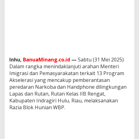
l
o
k
H
u
n
i
a
n
W
Inhu,
BanuaMinang.co.id
—
Sabtu (31 Mei 2025)
B
P
Dalam rangka menindaklanjuti arahan Menteri
Imigrasi dan Pemasyarakatan terkait 13 Program
Akselerasi yang mencakup pemberantasan
peredaran Narkoba dan Handphone dilingkungan
Lapas dan Rutan, Rutan Kelas IIB Rengat,
Kabupaten Indragiri Hulu, Riau, melaksanakan
Razia Blok Hunian WBP.