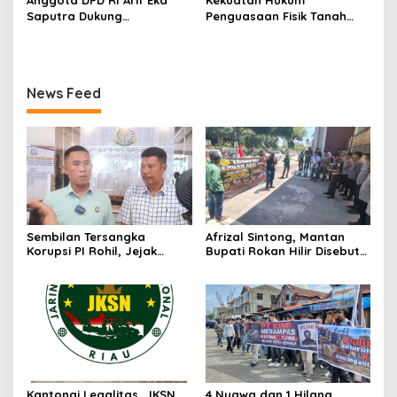
Anggota DPD RI Arif Eka
Kekuatan Hukum
Saputra Dukung
Penguasaan Fisik Tanah
Pelaksanaan TEDxMAN Two
Kembali Menjadi Sorotan
Pekanbaru Youth
Tajam di Marpoyan Damai
News Feed
Sembilan Tersangka
Afrizal Sintong, Mantan
Korupsi PI Rohil, Jejak
Bupati Rokan Hilir Disebut
Rp9,2 Miliar ke Eks Bupati
di Persidangan, Putusan
Masih Didalami
Diterima Kejati, GMPR
Desak Usut Dividen Rp331,7
Miliar
Kantongi Legalitas, JKSN
4 Nyawa dan 1 Hilang