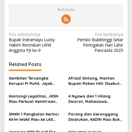
Ikuti Kami
N
Pos sebelumnya
Pos berikutnya
Bupati Indramayu Lucky
Pemko Bukittinggi Gelar
a
Hakim Resmikan UKW
Peringatan Hari Lahir
v
Anggota PJI ke-9
Pancasila 2025
i
Related Posts
g
a
Sembilan Tersangka
Afrizal Sintong, Mantan
s
Korupsi PI Rohil, Jejak
Bupati Rokan Hilir Disebut
Rp9,2 Miliar ke Eks Bupati
di Persidangan, Putusan
i
Masih Didalami
Diterima Kejati, GMPR
Kantongi Legalitas, JKSN
4 Nyawa dan 1 Hilang
p
Desak Usut Dividen Rp331,7
Riau Perkuat Kemitraan
Disorot, Mahasiswa
Miliar
dengan Kesbangpol Demi
Siapkan Aksi Jilid II di
o
Ketahanan Bangsa
Pelindo
SMKN 1 Pangkalan Kerinci
Porang dan Geronggang
s
Kirim Wakil Riau ke LKS
Disatukan, KADIN Riau Buka
Nasional 2026
Jalan Ekonomi Baru
Bengkalis