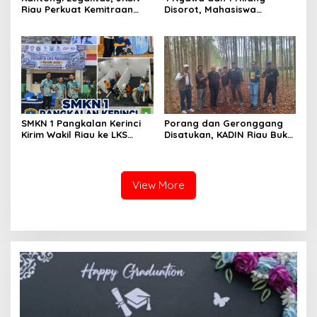
Riau Perkuat Kemitraan
Disorot, Mahasiswa
dengan Kesbangpol Demi
Siapkan Aksi Jilid II di
Ketahanan Bangsa
Pelindo
SMKN 1 Pangkalan Kerinci
Porang dan Geronggang
Kirim Wakil Riau ke LKS
Disatukan, KADIN Riau Buka
Nasional 2026
Jalan Ekonomi Baru
Bengkalis
View More