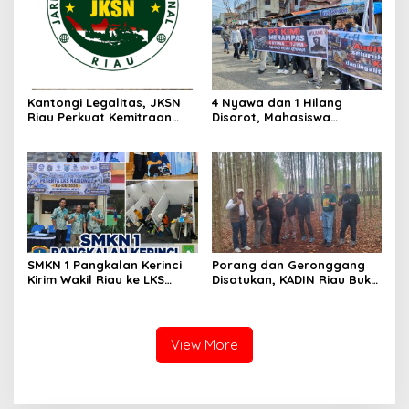
Miliar
Kantongi Legalitas, JKSN
4 Nyawa dan 1 Hilang
Riau Perkuat Kemitraan
Disorot, Mahasiswa
dengan Kesbangpol Demi
Siapkan Aksi Jilid II di
Ketahanan Bangsa
Pelindo
SMKN 1 Pangkalan Kerinci
Porang dan Geronggang
Kirim Wakil Riau ke LKS
Disatukan, KADIN Riau Buka
Nasional 2026
Jalan Ekonomi Baru
Bengkalis
View More