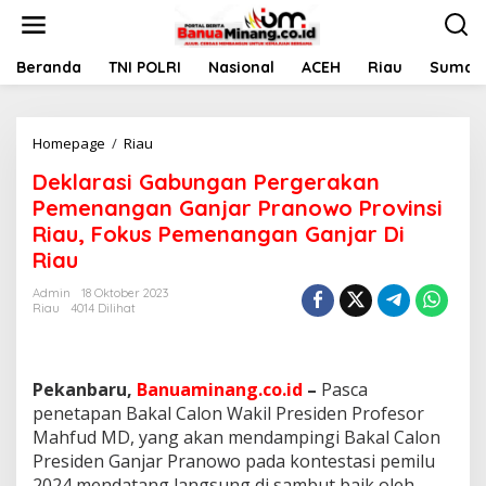
L
e
w
a
Beranda
TNI POLRI
Nasional
ACEH
Riau
Sumate
t
i
k
Homepage
/
Riau
D
e
e
k
Deklarasi Gabungan Pergerakan
k
o
l
n
Pemenangan Ganjar Pranowo Provinsi
a
t
Riau, Fokus Pemenangan Ganjar Di
r
e
Riau
a
n
s
Admin
18 Oktober 2023
i
Riau
4014 Dilihat
G
a
b
u
Pekanbaru,
Banuaminang.co.id
–
Pasca
n
penetapan Bakal Calon Wakil Presiden Profesor
g
Mahfud MD, yang akan mendampingi Bakal Calon
a
n
Presiden Ganjar Pranowo pada kontestasi pemilu
P
2024 mendatang langsung di sambut baik oleh