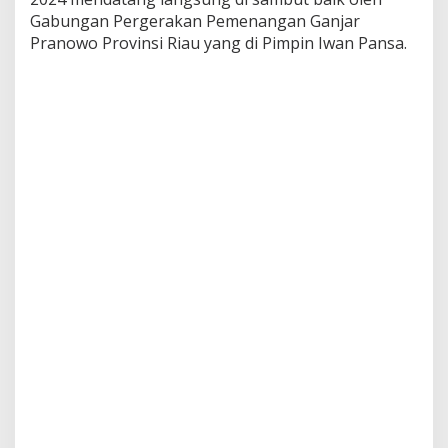
e
Gabungan Pergerakan Pemenangan Ganjar
r
Pranowo Provinsi Riau yang di Pimpin Iwan Pansa.
g
e
r
a
k
a
n
P
e
m
e
n
a
n
g
a
n
G
a
n
j
a
r