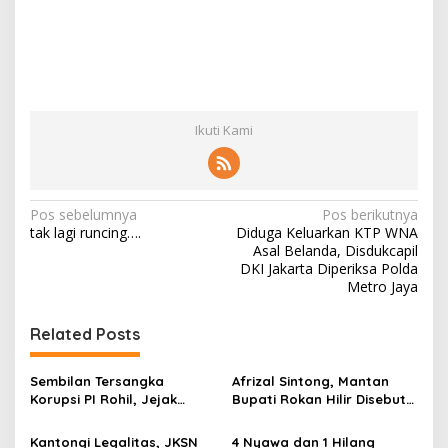
Ikuti Kami
N
Pos sebelumnya
Pos berikutnya
tak lagi runcing….
Diduga Keluarkan KTP WNA
a
Asal Belanda, Disdukcapil
v
DKI Jakarta Diperiksa Polda
Metro Jaya
i
g
Related Posts
a
s
Sembilan Tersangka
Afrizal Sintong, Mantan
Korupsi PI Rohil, Jejak
Bupati Rokan Hilir Disebut
i
Rp9,2 Miliar ke Eks Bupati
di Persidangan, Putusan
p
Masih Didalami
Diterima Kejati, GMPR
Kantongi Legalitas, JKSN
4 Nyawa dan 1 Hilang