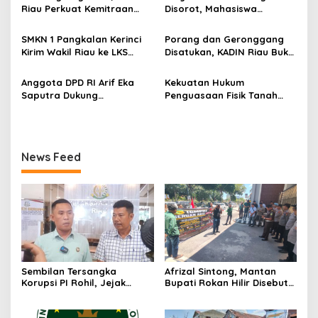
Desak Usut Dividen Rp331,7
Riau Perkuat Kemitraan
Disorot, Mahasiswa
o
Miliar
dengan Kesbangpol Demi
Siapkan Aksi Jilid II di
s
Ketahanan Bangsa
Pelindo
SMKN 1 Pangkalan Kerinci
Porang dan Geronggang
Kirim Wakil Riau ke LKS
Disatukan, KADIN Riau Buka
Nasional 2026
Jalan Ekonomi Baru
Bengkalis
Anggota DPD RI Arif Eka
Kekuatan Hukum
Saputra Dukung
Penguasaan Fisik Tanah
Pelaksanaan TEDxMAN Two
Kembali Menjadi Sorotan
Pekanbaru Youth
Tajam di Marpoyan Damai
News Feed
Sembilan Tersangka
Afrizal Sintong, Mantan
Korupsi PI Rohil, Jejak
Bupati Rokan Hilir Disebut
Rp9,2 Miliar ke Eks Bupati
di Persidangan, Putusan
Masih Didalami
Diterima Kejati, GMPR
Desak Usut Dividen Rp331,7