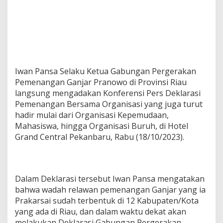
P
e
m
e
n
a
n
g
Iwan Pansa Selaku Ketua Gabungan Pergerakan
a
Pemenangan Ganjar Pranowo di Provinsi Riau
n
langsung mengadakan Konferensi Pers Deklarasi
G
Pemenangan Bersama Organisasi yang juga turut
a
n
hadir mulai dari Organisasi Kepemudaan,
j
Mahasiswa, hingga Organisasi Buruh, di Hotel
a
Grand Central Pekanbaru, Rabu (18/10/2023).
r
D
i
R
i
Dalam Deklarasi tersebut Iwan Pansa mengatakan
a
bahwa wadah relawan pemenangan Ganjar yang ia
u
Prakarsai sudah terbentuk di 12 Kabupaten/Kota
yang ada di Riau, dan dalam waktu dekat akan
melakukan Deklarasi Gabungan Pergerakan