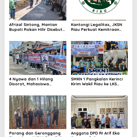
Afrizal Sintong, Mantan
Kantongi Legalitas, JKSN
Bupati Rokan Hilir Disebut
Riau Perkuat Kemitraan
di Persidangan, Putusan
dengan Kesbangpol Demi
Diterima Kejati, GMPR
Ketahanan Bangsa
Desak Usut Dividen Rp331,7
Miliar
4 Nyawa dan 1 Hilang
SMKN 1 Pangkalan Kerinci
Disorot, Mahasiswa
Kirim Wakil Riau ke LKS
Siapkan Aksi Jilid II di
Nasional 2026
Pelindo
Porang dan Geronggang
Anggota DPD RI Arif Eka