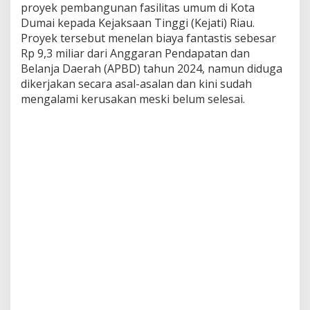
proyek pembangunan fasilitas umum di Kota
m
a
Dumai kepada Kejaksaan Tinggi (Kejati) Riau.
i
Proyek tersebut menelan biaya fantastis sebesar
A
Rp 9,3 miliar dari Anggaran Pendapatan dan
s
Belanja Daerah (APBD) tahun 2024, namun diduga
a
l
dikerjakan secara asal-asalan dan kini sudah
J
mengalami kerusakan meski belum selesai.
a
d
i
d
a
n
S
u
d
a
h
R
u
s
a
k
: