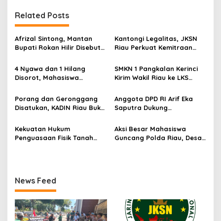
g
Related Posts
a
s
Afrizal Sintong, Mantan
Kantongi Legalitas, JKSN
i
Bupati Rokan Hilir Disebut
Riau Perkuat Kemitraan
p
di Persidangan, Putusan
dengan Kesbangpol Demi
Diterima Kejati, GMPR
Ketahanan Bangsa
4 Nyawa dan 1 Hilang
SMKN 1 Pangkalan Kerinci
o
Desak Usut Dividen Rp331,7
Disorot, Mahasiswa
Kirim Wakil Riau ke LKS
Miliar
s
Siapkan Aksi Jilid II di
Nasional 2026
Pelindo
Porang dan Geronggang
Anggota DPD RI Arif Eka
Disatukan, KADIN Riau Buka
Saputra Dukung
Jalan Ekonomi Baru
Pelaksanaan TEDxMAN Two
Bengkalis
Pekanbaru Youth
Kekuatan Hukum
Aksi Besar Mahasiswa
Penguasaan Fisik Tanah
Guncang Polda Riau, Desak
Kembali Menjadi Sorotan
Usut Tuntas Dugaan
Tajam di Marpoyan Damai
Kelalaian PT KIMI
News Feed