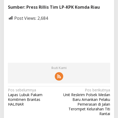
Sumber: Press Rillis Tim LP-KPK Komda Riau
Post Views:
2,684
Ikuti Kami
N
Pos sebelumnya
Pos berikutnya
Lapas Lubuk Pakam
Unit Reskrim Polsek Medan
a
Komitmen Brantas
Baru Amankan Pelaku
v
HALINAR
Pemerasan di Jalan
Terompet Kelurahan Titi
i
Rantai