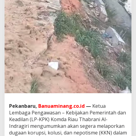
M
i
l
i
a
r
,
P
r
o
y
e
k
P
e
d
e
s
t
Pekanbaru,
Banuaminang.co.id
—
Ketua
r
i
Lembaga Pengawasan – Kebijakan Pemerintah dan
a
Keadilan (LP-KPK) Komda Riau Thabrani Al-
n
Indragiri mengumumkan akan segera melaporkan
D
dugaan korupsi, kolusi, dan nepotisme (KKN) dalam
u