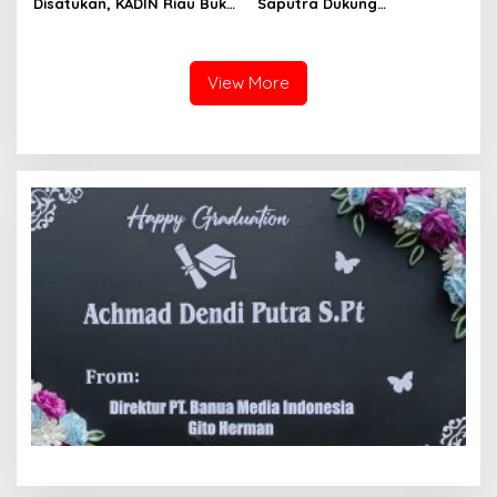
Disatukan, KADIN Riau Buka
Saputra Dukung
Jalan Ekonomi Baru
Pelaksanaan TEDxMAN Two
Bengkalis
Pekanbaru Youth
View More