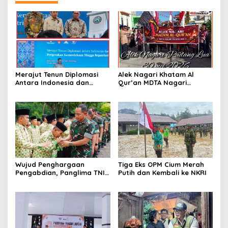
Merajut Tenun Diplomasi
Alek Nagari Khatam Al
Antara Indonesia dan
Qur’an MDTA Nagari
Belanda
Padang Lua
Wujud Penghargaan
Tiga Eks OPM Cium Merah
Pengabdian, Panglima TNI
Putih dan Kembali ke NKRI
Berangkatkan Umroh
Ratusan Prajurit dan ASN
TNI