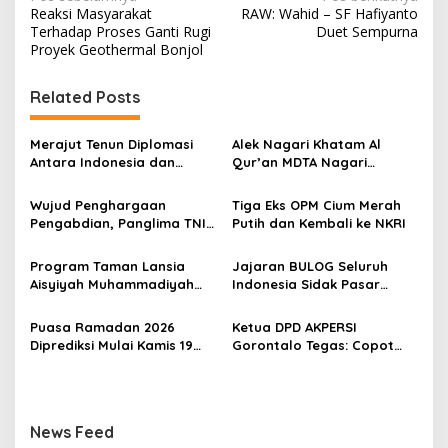
N
Reaksi Masyarakat
RAW: Wahid – SF Hafiyanto
a
Terhadap Proses Ganti Rugi
Duet Sempurna
v
Proyek Geothermal Bonjol
i
Related Posts
g
a
Merajut Tenun Diplomasi
Alek Nagari Khatam Al
s
Antara Indonesia dan
Qur’an MDTA Nagari
Belanda
Padang Lua
i
Wujud Penghargaan
Tiga Eks OPM Cium Merah
p
Pengabdian, Panglima TNI
Putih dan Kembali ke NKRI
Berangkatkan Umroh
o
Ratusan Prajurit dan ASN
Program Taman Lansia
Jajaran BULOG Seluruh
s
TNI
Aisyiyah Muhammadiyah
Indonesia Sidak Pasar
Mengangkat Tema
Serentak Pastikan Stok dan
Pesantren Lansia
Harga Beras dan Minyakita
Puasa Ramadan 2026
Ketua DPD AKPERSI
Stabil Selama Ramadhan
Diprediksi Mulai Kamis 19
Gorontalo Tegas: Copot
dan Lebaran 2026
Februari, Hilal Belum
Kapolres Jika Penertiban
Terlihat
PETI Tebang Pilih
News Feed