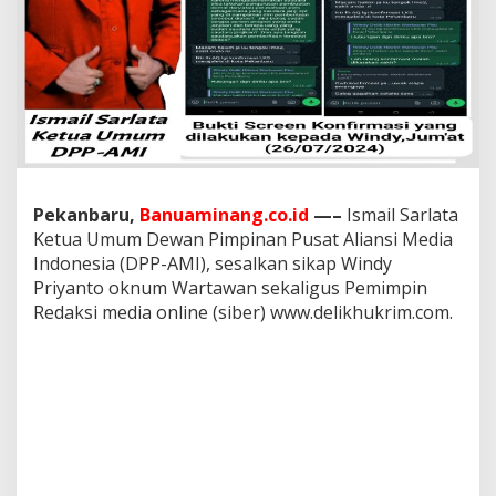
i
a
,
A
M
I
A
k
a
n
S
Pekanbaru,
Banuaminang.co.id
—–
Ismail Sarlata
e
Ketua Umum Dewan Pimpinan Pusat Aliansi Media
g
Indonesia (DPP-AMI), sesalkan sikap Windy
e
Priyanto oknum Wartawan sekaligus Pemimpin
r
a
Redaksi media online (siber) www.delikhukrim.com.
L
a
p
o
r
k
a
n
W