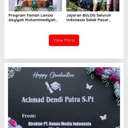
Program Taman Lansia
Jajaran BULOG Seluruh
Aisyiyah Muhammadiyah
Indonesia Sidak Pasar
Mengangkat Tema
Serentak Pastikan Stok dan
Pesantren Lansia
Harga Beras dan Minyakita
Stabil Selama Ramadhan
dan Lebaran 2026
View More