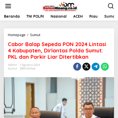
L
e
w
a
Beranda
TNI POLRI
Nasional
ACEH
Riau
Sumate
t
i
k
Homepage
/
Sumut
C
e
a
k
Cabor Balap Sepeda PON 2024 Lintasi
b
o
o
n
4 Kabupaten, Dirlantas Polda Sumut:
r
t
PKL dan Parkir Liar Ditertibkan
B
e
a
n
Admin
1 Agustus 2024
l
Sumut
2839 Dilihat
a
p
S
e
p
e
d
a
P
O