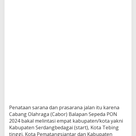
a
r
k
i
r
L
i
a
r
D
i
t
e
r
t
i
b
k
a
Penataan sarana dan prasarana jalan itu karena
n
Cabang Olahraga (Cabor) Balapan Sepeda PON
2024 bakal melintasi empat kabupaten/kota yakni
Kabupaten Serdangbedagai (start), Kota Tebing
tinggi, Kota Pematangsiantar dan Kabupaten