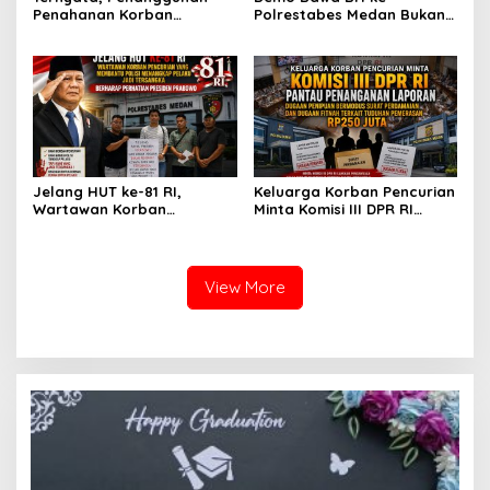
Penahanan Korban
Polrestabes Medan Bukan
Pencurian Jadi Tersangka
untuk Melecehkan Siapa
di Polrestabes Medan
Pun, Melainkan Simbol Kritik
Setelah Membantu Polisi
dan Rasa Kecewa
Menangkap Maling Atas
Lambatnya Penanganan
Atensi Ketua Komisi III DPR
Pekara di Polrestabes
RI Bapak Habiburokhman
Medan
Jelang HUT ke-81 RI,
Keluarga Korban Pencurian
Wartawan Korban
Minta Komisi III DPR RI
Pencurian yang Membantu
Pantau Penanganan
Polisi Menangkap Pelaku
Laporan Dugaan Penipuan
Jadi Tersangka Berharap
Bermodus Surat
Perhatian Presiden
Perdamaian dan Dugaan
View More
Prabowo
Fitnah Terkait Tuduhan
Pemerasan Rp250 Juta