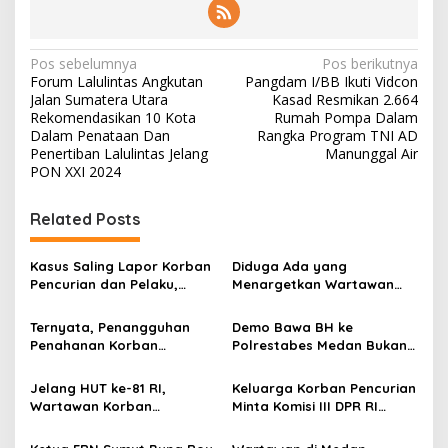
N
Pos sebelumnya
Pos berikutnya
Forum Lalulintas Angkutan
Pangdam I/BB Ikuti Vidcon
a
Jalan Sumatera Utara
Kasad Resmikan 2.664
v
Rekomendasikan 10 Kota
Rumah Pompa Dalam
Dalam Penataan Dan
Rangka Program TNI AD
i
Penertiban Lalulintas Jelang
Manunggal Air
PON XXI 2024
g
a
Related Posts
s
i
Kasus Saling Lapor Korban
Diduga Ada yang
p
Pencurian dan Pelaku,
Menargetkan Wartawan
Ketua DPW FRN Sumut Roy
Leo Sembiring Jadi
o
Nasution Minta
Tersangka dan Dpo Karena
Ternyata, Penangguhan
Demo Bawa BH ke
Kapolrestabes Medan
Membantu Polisi
s
Penahanan Korban
Polrestabes Medan Bukan
Tempuh Restorative Justice
Menangkap Maling di Toko
Pencurian Jadi Tersangka
untuk Melecehkan Siapa
agar Konflik Tak Berlarut-
Usaha Keluarganya
di Polrestabes Medan
Pun, Melainkan Simbol Kritik
Jelang HUT ke-81 RI,
Keluarga Korban Pencurian
larut
Setelah Membantu Polisi
dan Rasa Kecewa
Wartawan Korban
Minta Komisi III DPR RI
Menangkap Maling Atas
Lambatnya Penanganan
Pencurian yang Membantu
Pantau Penanganan
Atensi Ketua Komisi III DPR
Pekara di Polrestabes
Polisi Menangkap Pelaku
Laporan Dugaan Penipuan