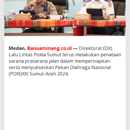
N
2
0
2
4
L
i
n
t
Medan,
Banuaminang.co.id
—
Direktorat (Dit)
a
Lalu Lintas Polda Sumut terus melakukan penataan
s
i
sarana prasarana jalan dalam mempersiapkan
4
serta menyukseskan Pekan Olahraga Nasional
K
(PON)XXI Sumut-Aceh 2024.
a
b
u
p
a
t
e
n
,
D
i