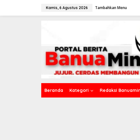
L
Tambahkan Menu
e
Kamis, 6 Agustus 2026
w
a
t
i
k
e
k
o
n
t
e
n
Beranda
Kategori
Redaksi Banuamin