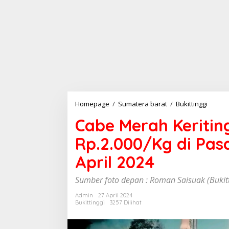
Homepage
/
Sumatera barat
/
Bukittinggi
C
a
Cabe Merah Keritin
b
e
Rp.2.000/Kg di Pas
M
e
April 2024
r
a
h
Sumber foto depan : Roman Saisuak (Bukit
K
e
Admin
27 April 2024
Bukittinggi
3257 Dilihat
r
i
t