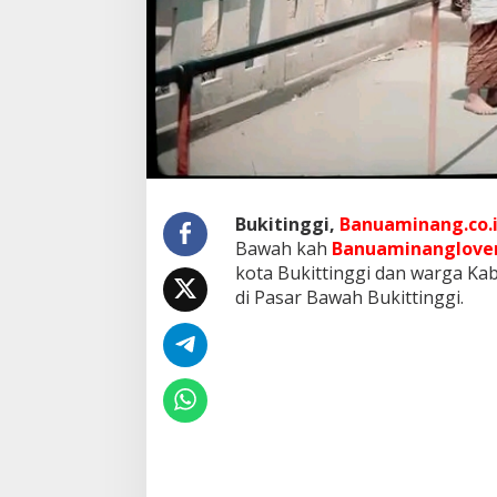
g
d
i
P
a
s
a
r
B
a
w
Bukitinggi,
Banuaminang.co.
a
Bawah kah
Banuaminanglove
h
H
kota Bukittinggi dan warga Ka
a
di Pasar Bawah Bukittinggi.
r
i
I
n
i
S
a
b
t
u