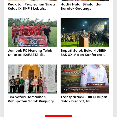
Kegiatan Perpisahan Siswa
Hadiri Halal Bihalal dan
Kelas IX SMP 1 Lebah
Baralek Gadang
Gumanti di Objek Wisata
Masyarakat Taratak
Pila Alahan Panjang Menuai
Tangah, Bupati Solok
Sorotan Tajam
Sekaligus Meresmikan
Menara Masjid Nurul Iman
Jambak FC Menang Telak
Bupati Solok Buka MUBES-
6-1 atas IKARASTA di
SAS XXIV dan Konferensi
Turnamen Antar Suku
IPPSA XXXIII
Talang
Tim Safari Ramadhan
Transparansi LHKPN Bupati
Kabupaten Solok Kunjungi
Solok Disorot, Ini
Masjid Darussalam Titian
Rinciannya
Batu Cupak