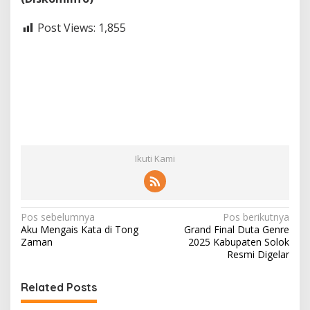
Post Views:
1,855
Ikuti Kami
N
Pos sebelumnya
Pos berikutnya
Aku Mengais Kata di Tong
Grand Final Duta Genre
a
Zaman
2025 Kabupaten Solok
v
Resmi Digelar
i
Related Posts
g