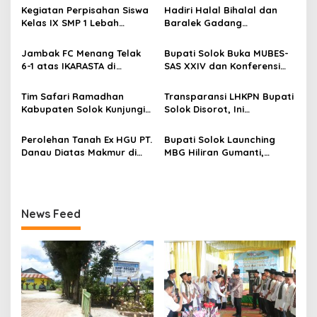
a
Kegiatan Perpisahan Siswa
Hadiri Halal Bihalal dan
s
Kelas IX SMP 1 Lebah
Baralek Gadang
Gumanti di Objek Wisata
Masyarakat Taratak
i
Pila Alahan Panjang Menuai
Tangah, Bupati Solok
Jambak FC Menang Telak
Bupati Solok Buka MUBES-
p
Sorotan Tajam
Sekaligus Meresmikan
6-1 atas IKARASTA di
SAS XXIV dan Konferensi
Menara Masjid Nurul Iman
Turnamen Antar Suku
IPPSA XXXIII
o
Talang
Tim Safari Ramadhan
Transparansi LHKPN Bupati
s
Kabupaten Solok Kunjungi
Solok Disorot, Ini
Masjid Darussalam Titian
Rinciannya
Batu Cupak
Perolehan Tanah Ex HGU PT.
Bupati Solok Launching
Danau Diatas Makmur di
MBG Hiliran Gumanti,
Area Convention Hall
Nagari Talang Babungo
Alahan Panjang
serta Peresmian Dapur
MBG Talang Babungo
News Feed