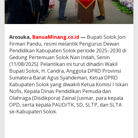
e
w
a
n
P
e
n
Arosuka,
BanuaMinang.co.id
—
Bupati Solok Jon
d
Firman Pandu, resmi melantik Pengurus Dewan
i
Pendidikan Kabupaten Solok periode 2025–2030 di
d
Gedung Pertemuan Solok Nan Indah, Senin
i
k
(11/08/2025). Pelantikan ini turut dihadiri Wakil
a
Bupati Solok, H. Candra, Anggota DPRD Provinsi
n
Sumatera Barat Agus Syahdeman, Ketua DPRD
K
Kabupaten Solok yang diwakili Ketua Komisi I Iskan
a
Nofis, Kepala Dinas Pendidikan Pemuda dan
b
u
Olahraga (Disdikpora) Zainal Jusmar, para kepala
p
OPD, serta kepala PAUD/TK, SD, SLTP, dan SLTA
a
se-Kabupaten Solok.
t
e
n
S
o