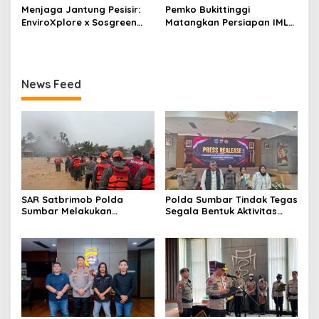
Ilmu Sejarah Unand
Pemodal Berhasil Diungkap
Menjaga Jantung Pesisir:
Pemko Bukittinggi
Dipamerkan kepada Publik
EnviroXplore x Sosgreen
Matangkan Persiapan IMLF
Gelar Aksi Beach Clean Up
ke 4, Meriahkan 100 Tahun
dan Penanaman ±800 Bibit
Jam Gadang
Mangrove
News Feed
SAR Satbrimob Polda
Polda Sumbar Tindak Tegas
Sumbar Melakukan
Segala Bentuk Aktivitas
Evakuasi Tangani Banjir
Penambangan Tanpa Izin
Padang
(PETI) yang Merusak
Lingkungan dan Merugikan
Negara