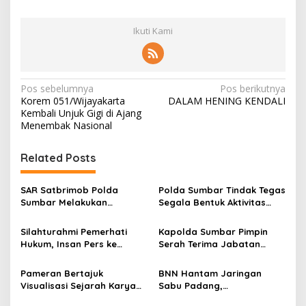
Ikuti Kami
N
Pos sebelumnya
Pos berikutnya
Korem 051/Wijayakarta
DALAM HENING KENDALI
a
Kembali Unjuk Gigi di Ajang
v
Menembak Nasional
i
Related Posts
g
a
SAR Satbrimob Polda
Polda Sumbar Tindak Tegas
s
Sumbar Melakukan
Segala Bentuk Aktivitas
Evakuasi Tangani Banjir
Penambangan Tanpa Izin
i
Padang
(PETI) yang Merusak
Silahturahmi Pemerhati
Kapolda Sumbar Pimpin
p
Lingkungan dan Merugikan
Hukum, Insan Pers ke
Serah Terima Jabatan
Negara
Mapolda Sumbar, Irjen
Pejabat Utama dan
o
Djati Wiyoto: Semua Sama
Kapolres Jajaran
Pameran Bertajuk
BNN Hantam Jaringan
s
Dimata Hukum
Visualisasi Sejarah Karya
Sabu Padang,
Mahasiswa Departemen
Laboratorium Gelap dan