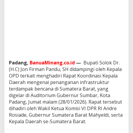
a
S
u
m
b
a
r
,
D
o
r
o
Padang,
BanuaMinang.co.id
—
Bupati Solok Dr.
n
(H.C) Jon Firman Pandu, SH didampingi oleh Kepala
g
OPD terkait menghadiri Rapat Koordinasi Kepala
P
Daerah mengenai penanganan infrastruktur
e
terdampak bencana di Sumatera Barat, yang
r
c
digelar di Auditorium Gubernur Sumbar, Kota
e
Padang, Jumat malam (28/01/2026). Rapat tersebut
p
dihadiri oleh Wakil Ketua Komisi VI DPR RI Andre
a
Rosiade, Gubernur Sumatera Barat Mahyeldi, serta
t
a
Kepala Daerah se-Sumatera Barat.
n
I