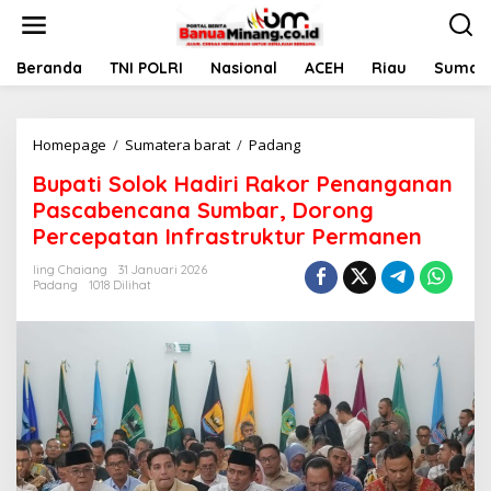
L
e
w
a
Beranda
TNI POLRI
Nasional
ACEH
Riau
Sumate
t
i
k
Homepage
/
Sumatera barat
/
Padang
B
e
u
k
Bupati Solok Hadiri Rakor Penanganan
p
o
a
n
Pascabencana Sumbar, Dorong
t
t
Percepatan Infrastruktur Permanen
i
e
S
n
Iing Chaiang
31 Januari 2026
o
Padang
1018 Dilihat
l
o
k
H
a
d
i
r
i
R