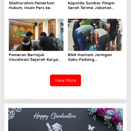
Silahturahmi Pemerhati
Kapolda Sumbar Pimpin
Hukum, Insan Pers ke
Serah Terima Jabatan
Mapolda Sumbar, Irjen
Pejabat Utama dan
Djati Wiyoto: Semua Sama
Kapolres Jajaran
Dimata Hukum
Pameran Bertajuk
BNN Hantam Jaringan
Visualisasi Sejarah Karya
Sabu Padang,
Mahasiswa Departemen
Laboratorium Gelap dan
Ilmu Sejarah Unand
Pemodal Berhasil Diungkap
Dipamerkan kepada Publik
View More