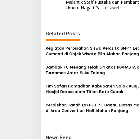
a
Melantik Staff Pustaka dan Pemban
v
Umum Nagari Pasia Laweh
i
g
Related Posts
a
s
Kegiatan Perpisahan Siswa Kelas IX SMP 1 Le
i
Gumanti di Objek Wisata Pila Alahan Panjang
Menuai Sorotan Tajam
p
Jambak FC Menang Telak 6-1 atas IKARASTA d
o
Turnamen Antar Suku Talang
s
Tim Safari Ramadhan Kabupaten Solok Kunj
Masjid Darussalam Titian Batu Cupak
Perolehan Tanah Ex HGU PT. Danau Diatas M
di Area Convention Hall Alahan Panjang
News Feed