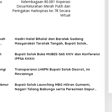
tu
Kelembagaan 80.081 Koperasi
Desa/Kelurahan Merah Putih dan
Peringatan Harkopnas ke-78 Secara
Virtual
bah
Hadiri Halal Bihalal dan Baralek Gadang
Masyarakat Taratak Tangah, Bupati Solok
Sekaligus Meresmikan Menara Masjid Nurul Iman
i
Bupati Solok Buka MUBES-SAS XXIV dan Konferensi
IPPSA XXXIII
ungi
Transparansi LHKPN Bupati Solok Disorot, Ini
Rinciannya
akmur
Bupati Solok Launching MBG Hiliran Gumanti,
Nagari Talang Babungo serta Peresmian Dapur
MBG Talang Babungo