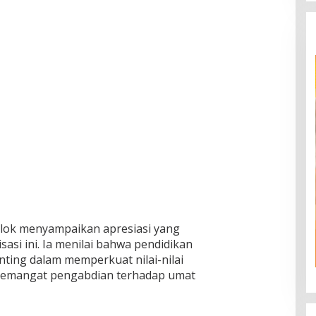
U
l
a
m
a
K
a
b
u
p
a
t
e
n
S
o
l
o
lok menyampaikan apresiasi yang
k
sasi ini. Ia menilai bahwa pendidikan
A
ting dalam memperkuat nilai-nilai
n
 semangat pengabdian terhadap umat
g
k
a
t