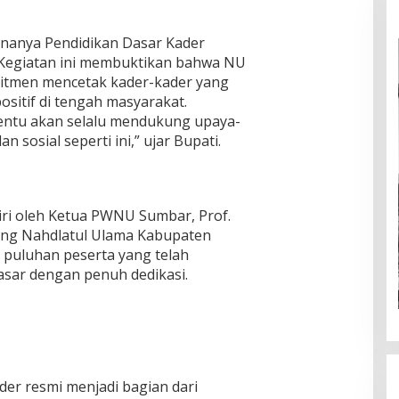
a
n
ananya Pendidikan Dasar Kader
I
I
 Kegiatan ini membuktikan bahwa NU
itmen mencetak kader-kader yang
sitif di tengah masyarakat.
entu akan selalu mendukung upaya-
sosial seperti ini,” ujar Bupati.
iri oleh Ketua PWNU Sumbar, Prof.
bang Nahdlatul Ulama Kabupaten
 puluhan peserta yang telah
asar dengan penuh dedikasi.
der resmi menjadi bagian dari