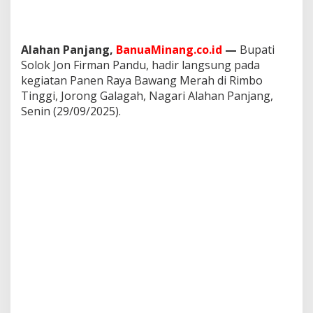
o
T
i
n
Alahan Panjang,
BanuaMinang.co.id
—
Bupati
g
Solok Jon Firman Pandu, hadir langsung pada
g
kegiatan Panen Raya Bawang Merah di Rimbo
i
Tinggi, Jorong Galagah, Nagari Alahan Panjang,
A
l
Senin (29/09/2025).
a
h
a
n
P
a
n
j
a
n
g