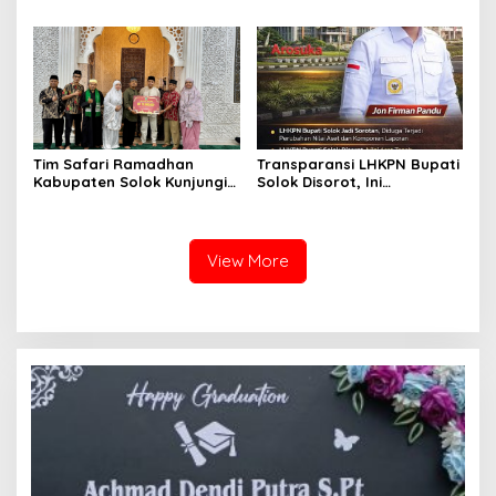
Turnamen Antar Suku
IPPSA XXXIII
Talang
Tim Safari Ramadhan
Transparansi LHKPN Bupati
Kabupaten Solok Kunjungi
Solok Disorot, Ini
Masjid Darussalam Titian
Rinciannya
Batu Cupak
View More