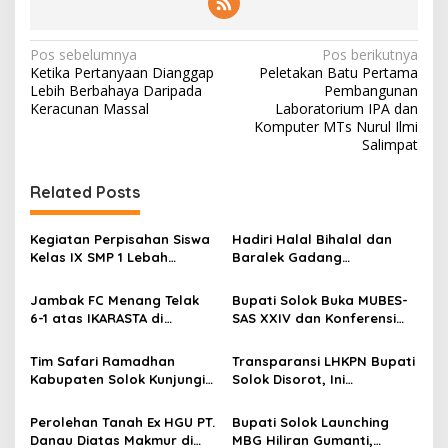
N
Pos sebelumnya
Pos berikutnya
Ketika Pertanyaan Dianggap
Peletakan Batu Pertama
a
Lebih Berbahaya Daripada
Pembangunan
v
Keracunan Massal
Laboratorium IPA dan
Komputer MTs Nurul Ilmi
i
Salimpat
g
Related Posts
a
s
Kegiatan Perpisahan Siswa
Hadiri Halal Bihalal dan
i
Kelas IX SMP 1 Lebah
Baralek Gadang
p
Gumanti di Objek Wisata
Masyarakat Taratak
Pila Alahan Panjang Menuai
Tangah, Bupati Solok
Jambak FC Menang Telak
Bupati Solok Buka MUBES-
o
Sorotan Tajam
Sekaligus Meresmikan
6-1 atas IKARASTA di
SAS XXIV dan Konferensi
Menara Masjid Nurul Iman
s
Turnamen Antar Suku
IPPSA XXXIII
Talang
Tim Safari Ramadhan
Transparansi LHKPN Bupati
Kabupaten Solok Kunjungi
Solok Disorot, Ini
Masjid Darussalam Titian
Rinciannya
Batu Cupak
Perolehan Tanah Ex HGU PT.
Bupati Solok Launching
Danau Diatas Makmur di
MBG Hiliran Gumanti,