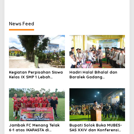
Area Convention Hall
Nagari Talang Babungo
Alahan Panjang
serta Peresmian Dapur
MBG Talang Babungo
News Feed
Kegiatan Perpisahan Siswa
Hadiri Halal Bihalal dan
Kelas IX SMP 1 Lebah
Baralek Gadang
Gumanti di Objek Wisata
Masyarakat Taratak
Pila Alahan Panjang Menuai
Tangah, Bupati Solok
Sorotan Tajam
Sekaligus Meresmikan
Menara Masjid Nurul Iman
Jambak FC Menang Telak
Bupati Solok Buka MUBES-
6-1 atas IKARASTA di
SAS XXIV dan Konferensi