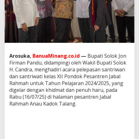
t
i
S
o
l
o
k
H
a
d
Arosuka,
BanuaMinang.co.id
—
Bupati Solok Jon
i
Firman Pandu, didampingi oleh Wakil Bupati Solok
r
H. Candra, menghadiri acara pelepasan santriwan
i
P
dan santriwati kelas XII Pondok Pesantren Jabal
e
Rahmah untuk Tahun Pelajaran 2024/2025, yang
l
digelar dengan khidmat dan penuh haru, pada
e
Rabu (16/07/25) di halaman pesantren Jabal
p
Rahmah Anau Kadok Talang.
a
s
a
n
S
a
n