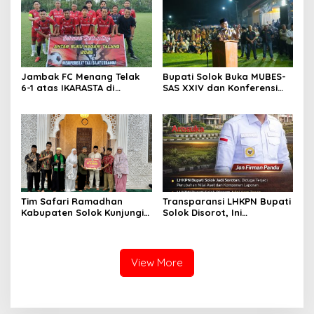
Menara Masjid Nurul Iman
Jambak FC Menang Telak
Bupati Solok Buka MUBES-
6-1 atas IKARASTA di
SAS XXIV dan Konferensi
Turnamen Antar Suku
IPPSA XXXIII
Talang
Tim Safari Ramadhan
Transparansi LHKPN Bupati
Kabupaten Solok Kunjungi
Solok Disorot, Ini
Masjid Darussalam Titian
Rinciannya
Batu Cupak
View More