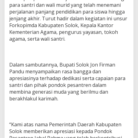
para santri dan wali murid yang telah menemani
n
2
perjalanan panjang pendidikan para siswa hingga
0
jenjang akhir. Turut hadir dalam kegiatan ini unsur
2
Forkopimda Kabupaten Solok, Kepala Kantor
4
Kementerian Agama, pengurus yayasan, tokoh
/
2
agama, serta wali santri.
0
2
5
Dalam sambutannya, Bupati Solok Jon Firman
Pandu menyampaikan rasa bangga dan
apresiasinya terhadap dedikasi serta capaian para
santri dan pihak pondok pesantren dalam
membina generasi muda yang berilmu dan
berakhlakul karimah.
“Kami atas nama Pemerintah Daerah Kabupaten
Solok memberikan apresiasi kepada Pondok
Pesantren Jabal Rahma yang telah berkontribusi