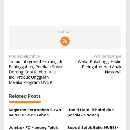
Ikuti Kami
N
Pos sebelumnya
Pos berikutnya
Tinjau Integrated Farming di
Wako Bukittinggi Hadiri
a
Paninggahan, Pemkab Solok
Peringatan Hari Anak
v
Dorong Kopi Rimbo Hulu
Nasional
Jadi Produk Unggulan
i
Melalui Program OVOP
g
Related Posts
a
s
Kegiatan Perpisahan Siswa
Hadiri Halal Bihalal dan
i
Kelas IX SMP 1 Lebah
Baralek Gadang
p
Gumanti di Objek Wisata
Masyarakat Taratak
Pila Alahan Panjang Menuai
Tangah, Bupati Solok
Jambak FC Menang Telak
Bupati Solok Buka MUBES-