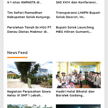
o
Sorotan Tajam
Sekaligus Meresmikan
6-1 atas IKARASTA di
SAS XXIV dan Konferensi
Menara Masjid Nurul Iman
s
Turnamen Antar Suku
IPPSA XXXIII
Talang
Tim Safari Ramadhan
Transparansi LHKPN Bupati
Kabupaten Solok Kunjungi
Solok Disorot, Ini
Masjid Darussalam Titian
Rinciannya
Batu Cupak
Perolehan Tanah Ex HGU PT.
Bupati Solok Launching
Danau Diatas Makmur di
MBG Hiliran Gumanti,
Area Convention Hall
Nagari Talang Babungo
Alahan Panjang
serta Peresmian Dapur
MBG Talang Babungo
News Feed
Kegiatan Perpisahan Siswa
Hadiri Halal Bihalal dan
Kelas IX SMP 1 Lebah
Baralek Gadang
Gumanti di Objek Wisata
Masyarakat Taratak
Pila Alahan Panjang Menuai
Tangah, Bupati Solok
Sorotan Tajam
Sekaligus Meresmikan