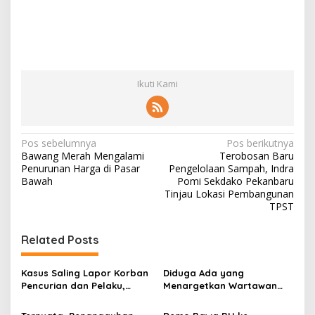
Ikuti Kami
N
Pos sebelumnya
Pos berikutnya
Bawang Merah Mengalami
Terobosan Baru
a
Penurunan Harga di Pasar
Pengelolaan Sampah, Indra
v
Bawah
Pomi Sekdako Pekanbaru
Tinjau Lokasi Pembangunan
i
TPST
g
Related Posts
a
s
Kasus Saling Lapor Korban
Diduga Ada yang
i
Pencurian dan Pelaku,
Menargetkan Wartawan
p
Ketua DPW FRN Sumut Roy
Leo Sembiring Jadi
Nasution Minta
Tersangka dan Dpo Karena