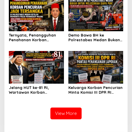
Kapolrestabes Medan
Membantu Polisi
Tempuh Restorative Justice
Menangkap Maling di Toko
agar Konflik Tak Berlarut-
Usaha Keluarganya
larut
Ternyata, Penangguhan
Demo Bawa BH ke
Penahanan Korban
Polrestabes Medan Bukan
Pencurian Jadi Tersangka
untuk Melecehkan Siapa
di Polrestabes Medan
Pun, Melainkan Simbol Kritik
Setelah Membantu Polisi
dan Rasa Kecewa
Menangkap Maling Atas
Lambatnya Penanganan
Atensi Ketua Komisi III DPR
Pekara di Polrestabes
RI Bapak Habiburokhman
Medan
Jelang HUT ke-81 RI,
Keluarga Korban Pencurian
Wartawan Korban
Minta Komisi III DPR RI
Pencurian yang Membantu
Pantau Penanganan
Polisi Menangkap Pelaku
Laporan Dugaan Penipuan
Jadi Tersangka Berharap
Bermodus Surat
Perhatian Presiden
Perdamaian dan Dugaan
View More
Prabowo
Fitnah Terkait Tuduhan
Pemerasan Rp250 Juta