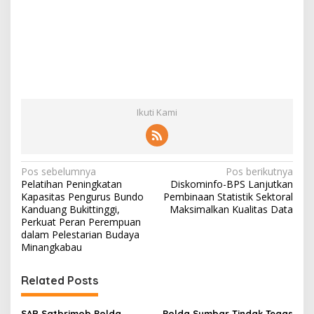
Ikuti Kami
N
Pos sebelumnya
Pos berikutnya
Pelatihan Peningkatan
Diskominfo-BPS Lanjutkan
a
Kapasitas Pengurus Bundo
Pembinaan Statistik Sektoral
v
Kanduang Bukittinggi,
Maksimalkan Kualitas Data
Perkuat Peran Perempuan
i
dalam Pelestarian Budaya
Minangkabau
g
a
Related Posts
s
i
SAR Satbrimob Polda
Polda Sumbar Tindak Tegas