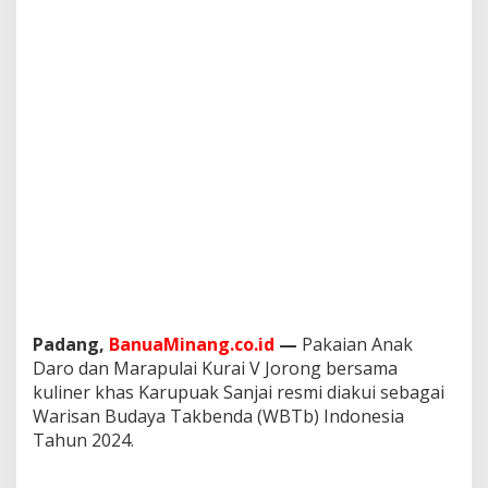
k
b
e
n
d
a
d
a
r
i
M
e
n
t
e
r
i
Padang,
BanuaMinang.co.id
—
Pakaian Anak
K
e
Daro dan Marapulai Kurai V Jorong bersama
b
kuliner khas Karupuak Sanjai resmi diakui sebagai
u
Warisan Budaya Takbenda (WBTb) Indonesia
d
Tahun 2024.
a
y
a