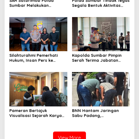
SAR Satbrimob Polda
Polda Sumbar Tindak Tegas
Sumbar Melakukan
Segala Bentuk Aktivitas
Evakuasi Tangani Banjir
Penambangan Tanpa Izin
Padang
(PETI) yang Merusak
Lingkungan dan Merugikan
Negara
Silahturahmi Pemerhati
Kapolda Sumbar Pimpin
Hukum, Insan Pers ke
Serah Terima Jabatan
Mapolda Sumbar, Irjen
Pejabat Utama dan
Djati Wiyoto: Semua Sama
Kapolres Jajaran
Dimata Hukum
Pameran Bertajuk
BNN Hantam Jaringan
Visualisasi Sejarah Karya
Sabu Padang,
Mahasiswa Departemen
Laboratorium Gelap dan
Ilmu Sejarah Unand
Pemodal Berhasil Diungkap
Dipamerkan kepada Publik
View More