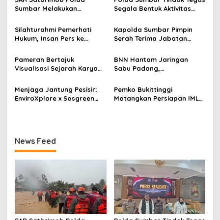
p
Sumbar Melakukan
Segala Bentuk Aktivitas
Evakuasi Tangani Banjir
Penambangan Tanpa Izin
o
Padang
(PETI) yang Merusak
Silahturahmi Pemerhati
Kapolda Sumbar Pimpin
Lingkungan dan Merugikan
s
Hukum, Insan Pers ke
Serah Terima Jabatan
Negara
Mapolda Sumbar, Irjen
Pejabat Utama dan
Djati Wiyoto: Semua Sama
Kapolres Jajaran
Pameran Bertajuk
BNN Hantam Jaringan
Dimata Hukum
Visualisasi Sejarah Karya
Sabu Padang,
Mahasiswa Departemen
Laboratorium Gelap dan
Ilmu Sejarah Unand
Pemodal Berhasil Diungkap
Menjaga Jantung Pesisir:
Pemko Bukittinggi
Dipamerkan kepada Publik
EnviroXplore x Sosgreen
Matangkan Persiapan IMLF
Gelar Aksi Beach Clean Up
ke 4, Meriahkan 100 Tahun
dan Penanaman ±800 Bibit
Jam Gadang
Mangrove
News Feed