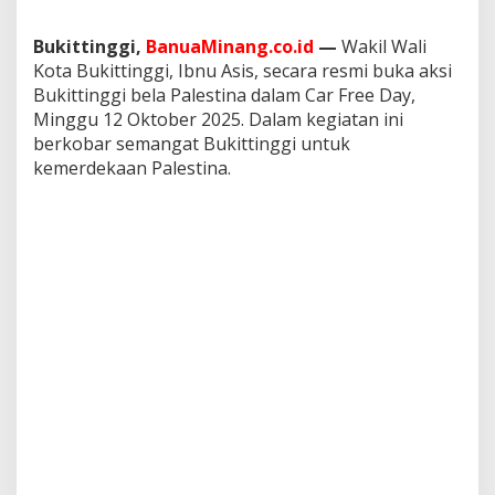
u
A
Bukittinggi,
BanuaMinang.co.id
—
Wakil Wali
s
Kota Bukittinggi, Ibnu Asis, secara resmi buka aksi
i
s
Bukittinggi bela Palestina dalam Car Free Day,
B
Minggu 12 Oktober 2025. Dalam kegiatan ini
u
berkobar semangat Bukittinggi untuk
k
kemerdekaan Palestina.
a
C
a
r
F
r
e
e
D
a
y
S
o
l
i
d
a