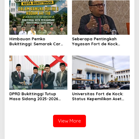
Himbauan Pemko
Seberapa Pentingkah
Bukittinggi: Semarak Car
Yayasan Fort de Kock
Free Day dalam Rangka
Mendongkrak
HUT ke I Komando Daerah
Perekonomian Masyarakat
Militer (KODAM) XX/Tuanku
Jam Gadang?
Imam Bonjol
DPRD Bukittinggi Tutup
Universitas Fort de Kock:
Masa Sidang 2025-2026
Status Kepemilikan Aset
Dan Buka Masa Sidang
Tanah yang Sah Adalah
2026-2027, Wako Ramlan
Milik Yayasan Berdasarkan
Beri Apresiasi
Putusan Mahkamah Agung
Nomor 2108/K/Pdt/2022
View More