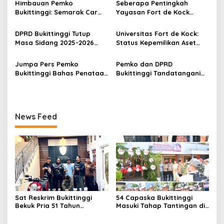
p
Himbauan Pemko
Seberapa Pentingkah
Bukittinggi: Semarak Car
Yayasan Fort de Kock
o
Free Day dalam Rangka
Mendongkrak
s
HUT ke I Komando Daerah
Perekonomian Masyarakat
DPRD Bukittinggi Tutup
Universitas Fort de Kock:
Militer (KODAM) XX/Tuanku
Jam Gadang?
Masa Sidang 2025-2026
Status Kepemilikan Aset
Imam Bonjol
Dan Buka Masa Sidang
Tanah yang Sah Adalah
2026-2027, Wako Ramlan
Milik Yayasan Berdasarkan
Jumpa Pers Pemko
Pemko dan DPRD
Beri Apresiasi
Putusan Mahkamah Agung
Bukittinggi Bahas Penataan
Bukittinggi Tandatangani
Nomor 2108/K/Pdt/2022
Kota hingga Polemik Lahan
Nota Kesepakatan
Kampus UFDK
Perubahan KUA-PPAS APBD
2026
News Feed
Sat Reskrim Bukittinggi
54 Capaska Bukittinggi
Bekuk Pria 51 Tahun
Masuki Tahap Tantingan di
Terduga Pencuri Honda
Desa Bahagia
Scoopy