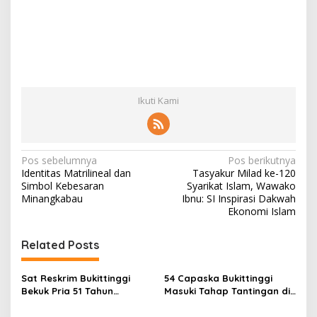
Ikuti Kami
N
Pos sebelumnya
Pos berikutnya
Identitas Matrilineal dan
Tasyakur Milad ke-120
a
Simbol Kebesaran
Syarikat Islam, Wawako
v
Minangkabau
Ibnu: SI Inspirasi Dakwah
Ekonomi Islam
i
g
Related Posts
a
s
Sat Reskrim Bukittinggi
54 Capaska Bukittinggi
Bekuk Pria 51 Tahun
Masuki Tahap Tantingan di
i
Terduga Pencuri Honda
Desa Bahagia
Scoopy