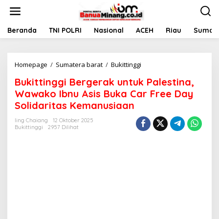
L
e
w
a
Beranda
TNI POLRI
Nasional
ACEH
Riau
Sumate
t
i
k
Homepage
/
Sumatera barat
/
Bukittinggi
B
e
u
k
Bukittinggi Bergerak untuk Palestina,
k
o
i
n
Wawako Ibnu Asis Buka Car Free Day
t
t
Solidaritas Kemanusiaan
t
e
i
n
Iing Chaiang
12 Oktober 2025
n
Bukittinggi
2957 Dilihat
g
g
i
B
e
r
g
e
r
a