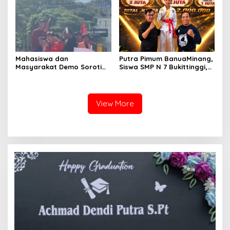
Pelajar
Republik Indonesia
Mahasiswa dan
Putra Pimum BanuaMinang,
Masyarakat Demo Soroti
Siswa SMP N 7 Bukittinggi,
Dugaan Kekerasan Satpol
Raih Medali Emas Kelas
PP, GMNI Bukittinggi
Festival Komite Pemula
Kecewa Wali Kota dan
Berat 40 Kg dalam
DPRD Tak Hadir Temui
Kejuaraan Karate Jam
View More
Massa Aksi
Gadang Inkanas Bukittinggi