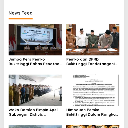
News Feed
Jumpa Pers Pemko
Pemko dan DPRD
Bukittinggi Bahas Penataan
Bukittinggi Tandatangani
Kota hingga Polemik Lahan
Nota Kesepakatan
Kampus UFDK
Perubahan KUA-PPAS APBD
2026
Wako Ramlan Pimpin Apel
Himbauan Pemko
Gabungan Dishub,
Bukittinggi Dalam Rangka
Tekankan Pelayanan dan
Menyemarakkan Hari Ulang
Persiapan Angkutan Gratis
Tahun ke-81 Kemerdekaan