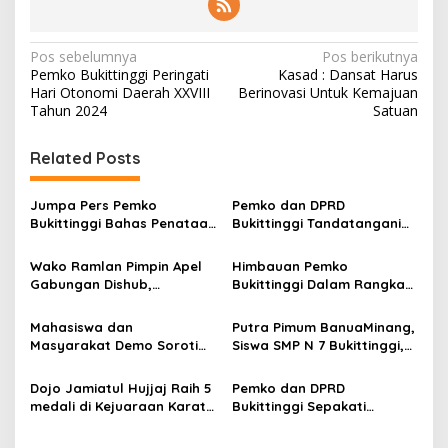
N
Pos sebelumnya
Pos berikutnya
Pemko Bukittinggi Peringati
Kasad : Dansat Harus
a
Hari Otonomi Daerah XXVIII
Berinovasi Untuk Kemajuan
v
Tahun 2024
Satuan
i
Related Posts
g
a
Jumpa Pers Pemko
Pemko dan DPRD
s
Bukittinggi Bahas Penataan
Bukittinggi Tandatangani
Kota hingga Polemik Lahan
Nota Kesepakatan
i
Kampus UFDK
Perubahan KUA-PPAS APBD
Wako Ramlan Pimpin Apel
Himbauan Pemko
p
2026
Gabungan Dishub,
Bukittinggi Dalam Rangka
Tekankan Pelayanan dan
Menyemarakkan Hari Ulang
o
Persiapan Angkutan Gratis
Tahun ke-81 Kemerdekaan
Mahasiswa dan
Putra Pimum BanuaMinang,
s
Pelajar
Republik Indonesia
Masyarakat Demo Soroti
Siswa SMP N 7 Bukittinggi,
Dugaan Kekerasan Satpol
Raih Medali Emas Kelas
PP, GMNI Bukittinggi
Festival Komite Pemula
Dojo Jamiatul Hujjaj Raih 5
Pemko dan DPRD
Kecewa Wali Kota dan
Berat 40 Kg dalam
medali di Kejuaraan Karate
Bukittinggi Sepakati
DPRD Tak Hadir Temui
Kejuaraan Karate Jam
Jam Gadang Inkanas Se-
Perubahan Perda Pajak
Massa Aksi
Gadang Inkanas Bukittinggi
Sumatra Barat 2026
dan Retribusi Daerah