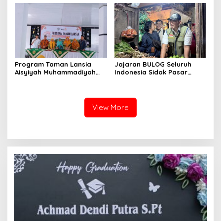
Ratusan Prajurit dan ASN
TNI
Program Taman Lansia
Jajaran BULOG Seluruh
Aisyiyah Muhammadiyah
Indonesia Sidak Pasar
Mengangkat Tema
Serentak Pastikan Stok dan
Pesantren Lansia
Harga Beras dan Minyakita
Stabil Selama Ramadhan
dan Lebaran 2026
View More