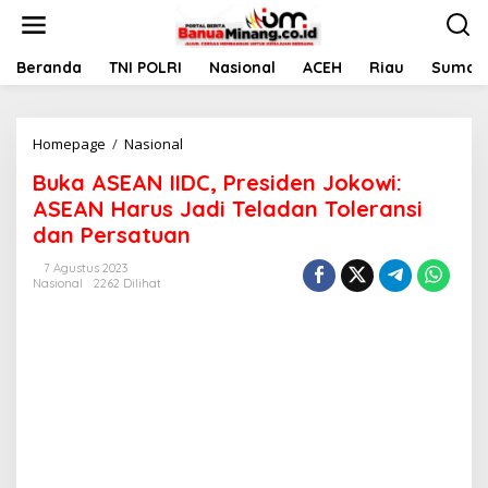
L
e
w
a
Beranda
TNI POLRI
Nasional
ACEH
Riau
Sumate
t
i
k
Homepage
/
Nasional
B
e
u
k
Buka ASEAN IIDC, Presiden Jokowi:
k
o
a
n
ASEAN Harus Jadi Teladan Toleransi
A
t
dan Persatuan
S
e
E
n
7 Agustus 2023
A
Nasional
2262 Dilihat
N
I
I
D
C
,
P
r
e
s