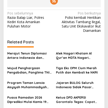
N
Pos sebelumnya
Pos berikutnya
Razia Balap Liar, Polres
Polisi kembali Hentikan
a
Kediri Kota Amankan
Aktivitas Tambang Ilegal,
v
Puluhan Motor
Satu Unit Ekskavator Ikut
Diamankan
i
g
Related Posts
a
s
Merajut Tenun Diplomasi
Alek Nagari Khatam Al
Antara Indonesia dan
Qur’an MDTA Nagari
i
Belanda
Padang Lua
p
Wujud Penghargaan
Tiga Eks OPM Cium Merah
Pengabdian, Panglima TNI
Putih dan Kembali ke NKRI
o
Berangkatkan Umroh
s
Ratusan Prajurit dan ASN
Program Taman Lansia
Jajaran BULOG Seluruh
TNI
Aisyiyah Muhammadiyah
Indonesia Sidak Pasar
Mengangkat Tema
Serentak Pastikan Stok dan
Pesantren Lansia
Harga Beras dan Minyakita
Puasa Ramadan 2026
Ketua DPD AKPERSI
Stabil Selama Ramadhan
Diprediksi Mulai Kamis 19
Gorontalo Tegas: Copot
dan Lebaran 2026
Februari, Hilal Belum
Kapolres Jika Penertiban