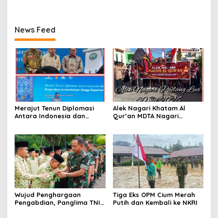
Terlihat
PETI Tebang Pilih
News Feed
Merajut Tenun Diplomasi
Alek Nagari Khatam Al
Antara Indonesia dan
Qur’an MDTA Nagari
Belanda
Padang Lua
Wujud Penghargaan
Tiga Eks OPM Cium Merah
Pengabdian, Panglima TNI
Putih dan Kembali ke NKRI
Berangkatkan Umroh