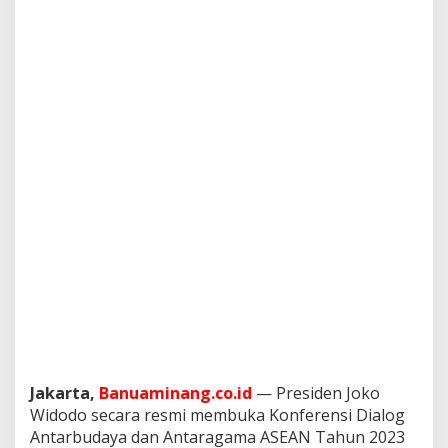
T
e
l
a
d
a
n
T
o
l
e
r
a
n
s
i
d
a
n
P
e
r
Jakarta,
Banuaminang.co.id
— Presiden Joko
s
Widodo secara resmi membuka Konferensi Dialog
a
Antarbudaya dan Antaragama ASEAN Tahun 2023
t