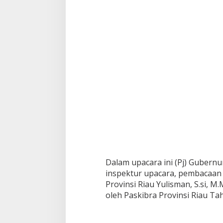
I
k
e
7
9
Dalam upacara ini (Pj) Gubernu
inspektur upacara, pembacaan
Provinsi Riau Yulisman, S.si, 
oleh Paskibra Provinsi Riau Ta