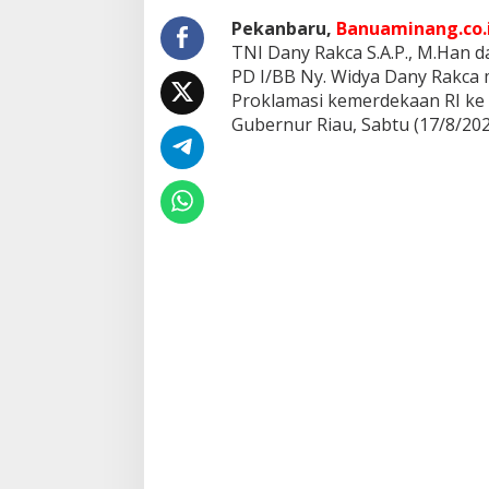
t
Pekanbaru,
Banuaminang.co.
i
k
TNI Dany Rakca S.A.P., M.Han 
P
PD I/BB Ny. Widya Dany Rakca 
r
Proklamasi kemerdekaan RI ke 
o
Gubernur Riau, Sabtu (17/8/202
k
l
a
m
a
s
i
K
e
m
e
r
d
e
k
a
a
n
R