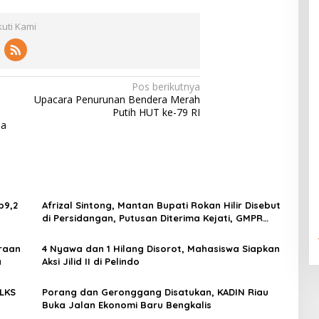
kuti Kami
Pos berikutnya
Upacara Penurunan Bendera Merah
Putih HUT ke-79 RI
ia
p9,2
Afrizal Sintong, Mantan Bupati Rokan Hilir Disebut
di Persidangan, Putusan Diterima Kejati, GMPR
Desak Usut Dividen Rp331,7 Miliar
traan
4 Nyawa dan 1 Hilang Disorot, Mahasiswa Siapkan
a
Aksi Jilid II di Pelindo
 LKS
Porang dan Geronggang Disatukan, KADIN Riau
Buka Jalan Ekonomi Baru Bengkalis