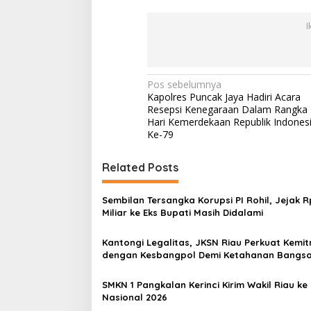
I
N
Pos sebelumnya
Kapolres Puncak Jaya Hadiri Acara
a
Resepsi Kenegaraan Dalam Rangka
v
Hari Kemerdekaan Republik Indones
Ke-79
i
g
Related Posts
a
s
Sembilan Tersangka Korupsi PI Rohil, Jejak R
Miliar ke Eks Bupati Masih Didalami
i
p
Kantongi Legalitas, JKSN Riau Perkuat Kemi
dengan Kesbangpol Demi Ketahanan Bangs
o
s
SMKN 1 Pangkalan Kerinci Kirim Wakil Riau ke
Nasional 2026