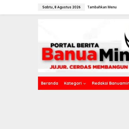
L
Tambahkan Menu
e
Sabtu, 8 Agustus 2026
w
a
t
i
k
e
k
o
n
t
e
n
Beranda
Kategori
Redaksi Banuamin