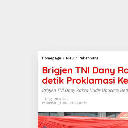
Homepage
/
Riau
/
Pekanbaru
B
r
Brigjen TNI Dany R
i
g
detik Proklamasi K
j
e
n
Brigjen TNI Dany Rakca Hadir Upacara Det
T
N
17 Agustus 2024
Pekanbaru
,
Riau
2189 Dilihat
I
D
a
n
y