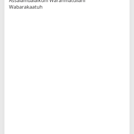
Assalamualaikum Warahmatullahi
Wabarakaatuh