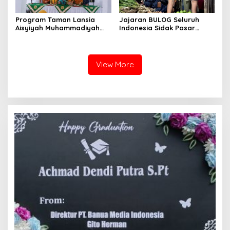
Program Taman Lansia
Jajaran BULOG Seluruh
Aisyiyah Muhammadiyah
Indonesia Sidak Pasar
Mengangkat Tema
Serentak Pastikan Stok dan
Pesantren Lansia
Harga Beras dan Minyakita
Stabil Selama Ramadhan
dan Lebaran 2026
View More