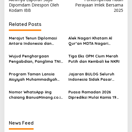
v
Dipomdam Direspon Oleh
Perayaan Imlek Bersama
Kodam IBB
2025
i
g
Related Posts
a
s
Merajut Tenun Diplomasi
Alek Nagari Khatam Al
Antara Indonesia dan
Qur’an MDTA Nagari
i
Belanda
Padang Lua
p
Wujud Penghargaan
Tiga Eks OPM Cium Merah
Pengabdian, Panglima TNI
Putih dan Kembali ke NKRI
o
Berangkatkan Umroh
s
Ratusan Prajurit dan ASN
Program Taman Lansia
Jajaran BULOG Seluruh
TNI
Aisyiyah Muhammadiyah
Indonesia Sidak Pasar
Mengangkat Tema
Serentak Pastikan Stok dan
Pesantren Lansia
Harga Beras dan Minyakita
Nomor WhatsApp iing
Puasa Ramadan 2026
Stabil Selama Ramadhan
chaiang BanuaMinang.co.id
Diprediksi Mulai Kamis 19
dan Lebaran 2026
Kembali Aktif
Februari, Hilal Belum
Terlihat
News Feed