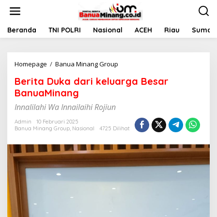
L
e
w
a
Beranda
TNI POLRI
Nasional
ACEH
Riau
Sumate
t
i
k
Homepage
/
Banua Minang Group
B
e
e
k
Berita Duka dari keluarga Besar
r
o
i
n
BanuaMinang
t
t
Innalilahi Wa Innailaihi Rojiun
a
e
D
n
Admin
10 Februari 2025
u
Banua Minang Group
,
Nasional
4725 Dilihat
k
a
d
a
r
i
k
e
l
u