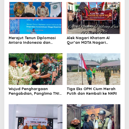
Merajut Tenun Diplomasi
Alek Nagari Khatam Al
Antara Indonesia dan
Qur’an MDTA Nagari
Belanda
Padang Lua
Wujud Penghargaan
Tiga Eks OPM Cium Merah
Pengabdian, Panglima TNI
Putih dan Kembali ke NKRI
Berangkatkan Umroh
Ratusan Prajurit dan ASN
TNI