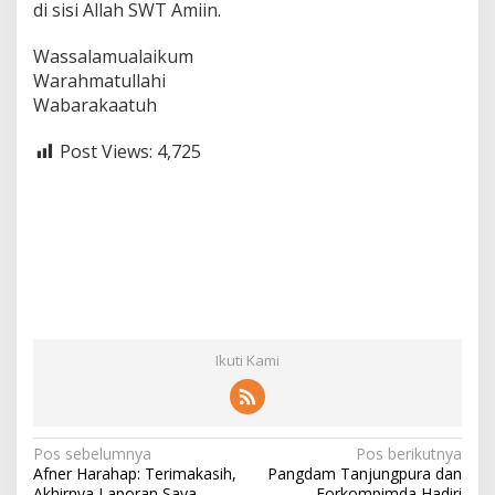
di sisi Allah SWT Amiin.
Wassalamualaikum
Warahmatullahi
Wabarakaatuh
Post Views:
4,725
Ikuti Kami
N
Pos sebelumnya
Pos berikutnya
Afner Harahap: Terimakasih,
Pangdam Tanjungpura dan
a
Akhirnya Laporan Saya
Forkompimda Hadiri