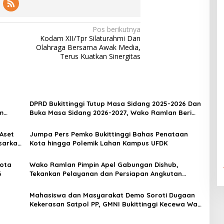
Pos berikutnya
Kodam XII/Tpr Silaturahmi Dan
Olahraga Bersama Awak Media,
Terus Kuatkan Sinergitas
DPRD Bukittinggi Tutup Masa Sidang 2025-2026 Dan
m
Buka Masa Sidang 2026-2027, Wako Ramlan Beri
Apresiasi
 Aset
Jumpa Pers Pemko Bukittinggi Bahas Penataan
sarkan
Kota hingga Polemik Lahan Kampus UFDK
t/2022
Nota
Wako Ramlan Pimpin Apel Gabungan Dishub,
6
Tekankan Pelayanan dan Persiapan Angkutan
Gratis Pelajar
Mahasiswa dan Masyarakat Demo Soroti Dugaan
Kekerasan Satpol PP, GMNI Bukittinggi Kecewa Wali
Kota dan DPRD Tak Hadir Temui Massa Aksi