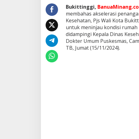
a
Bukittinggi,
BanuaMinang.co.
k
membahas akselerasi penangan
o
B
Kesehatan, Pjs Wali Kota Bukit
u
untuk meninjau kondisi rumah 
k
didampingi Kepala Dinas Keseha
i
Dokter Umum Puskesmas, Camat
t
TB, Jumat (15/11/2024).
t
i
n
g
g
i
K
u
n
j
u
n
g
i
W
a
r