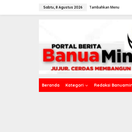
L
Tambahkan Menu
e
Sabtu, 8 Agustus 2026
w
a
t
i
k
e
k
o
n
t
e
n
Beranda
Kategori
Redaksi Banuamin