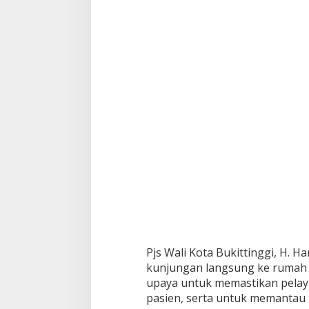
g
a
P
o
s
i
t
i
f
T
B
Pjs Wali Kota Bukittinggi, H. 
kunjungan langsung ke rumah 
upaya untuk memastikan pelay
pasien, serta untuk memantau 