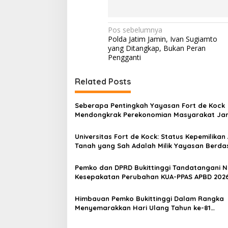
N
Pos sebelumnya
Polda Jatim Jamin, Ivan Sugiamto
a
yang Ditangkap, Bukan Peran
v
Pengganti
i
Related Posts
g
a
Seberapa Pentingkah Yayasan Fort de Kock
s
Mendongkrak Perekonomian Masyarakat Ja
Gadang?
i
Universitas Fort de Kock: Status Kepemilikan
p
Tanah yang Sah Adalah Milik Yayasan Berda
Putusan Mahkamah Agung Nomor 2108/K/Pd
o
Pemko dan DPRD Bukittinggi Tandatangani 
s
Kesepakatan Perubahan KUA-PPAS APBD 202
Himbauan Pemko Bukittinggi Dalam Rangka
Menyemarakkan Hari Ulang Tahun ke-81
Kemerdekaan Republik Indonesia