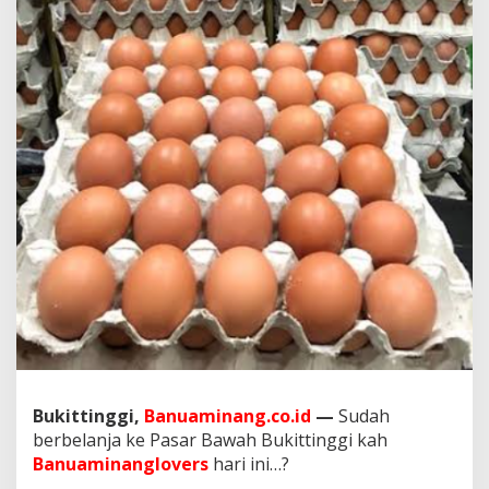
H
a
r
i
I
n
i
?
Bukittinggi,
Banuaminang.co.id
—
Sudah
berbelanja ke Pasar Bawah Bukittinggi kah
Banuaminanglovers
hari ini…?