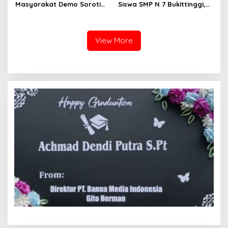
Masyarakat Demo Soroti
Siswa SMP N 7 Bukittinggi,
Dugaan Kekerasan Satpol
Raih Medali Emas Kelas
PP, GMNI Bukittinggi
Festival Komite Pemula
Kecewa Wali Kota dan
Berat 40 Kg dalam
DPRD Tak Hadir Temui
Kejuaraan Karate Jam
View More
Massa Aksi
Gadang Inkanas Bukittinggi