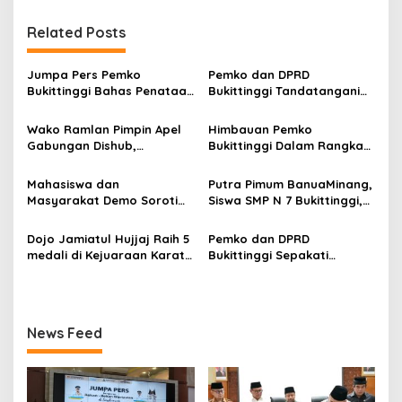
a
Related Posts
s
i
Jumpa Pers Pemko
Pemko dan DPRD
p
Bukittinggi Bahas Penataan
Bukittinggi Tandatangani
Kota hingga Polemik Lahan
Nota Kesepakatan
o
Kampus UFDK
Perubahan KUA-PPAS APBD
Wako Ramlan Pimpin Apel
Himbauan Pemko
2026
s
Gabungan Dishub,
Bukittinggi Dalam Rangka
Tekankan Pelayanan dan
Menyemarakkan Hari Ulang
Persiapan Angkutan Gratis
Tahun ke-81 Kemerdekaan
Mahasiswa dan
Putra Pimum BanuaMinang,
Pelajar
Republik Indonesia
Masyarakat Demo Soroti
Siswa SMP N 7 Bukittinggi,
Dugaan Kekerasan Satpol
Raih Medali Emas Kelas
PP, GMNI Bukittinggi
Festival Komite Pemula
Dojo Jamiatul Hujjaj Raih 5
Pemko dan DPRD
Kecewa Wali Kota dan
Berat 40 Kg dalam
medali di Kejuaraan Karate
Bukittinggi Sepakati
DPRD Tak Hadir Temui
Kejuaraan Karate Jam
Jam Gadang Inkanas Se-
Perubahan Perda Pajak
Massa Aksi
Gadang Inkanas Bukittinggi
Sumatra Barat 2026
dan Retribusi Daerah
News Feed