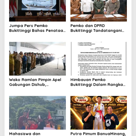
Jumpa Pers Pemko
Pemko dan DPRD
Bukittinggi Bahas Penataan
Bukittinggi Tandatangani
Kota hingga Polemik Lahan
Nota Kesepakatan
Kampus UFDK
Perubahan KUA-PPAS APBD
2026
Wako Ramlan Pimpin Apel
Himbauan Pemko
Gabungan Dishub,
Bukittinggi Dalam Rangka
Tekankan Pelayanan dan
Menyemarakkan Hari Ulang
Persiapan Angkutan Gratis
Tahun ke-81 Kemerdekaan
Pelajar
Republik Indonesia
Mahasiswa dan
Putra Pimum BanuaMinang,