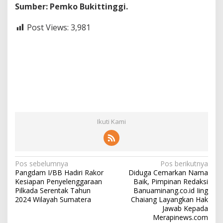
Sumber: Pemko Bukittinggi.
Post Views:
3,981
Ikuti Kami
N
Pos sebelumnya
Pos berikutnya
Pangdam I/BB Hadiri Rakor
Diduga Cemarkan Nama
a
Kesiapan Penyelenggaraan
Baik, Pimpinan Redaksi
v
Pilkada Serentak Tahun
Banuaminang.co.id Iing
2024 Wilayah Sumatera
Chaiang Layangkan Hak
i
Jawab Kepada
Merapinews.com
g