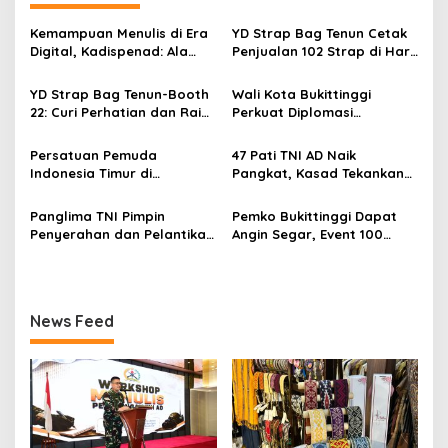
s
i
Kemampuan Menulis di Era
YD Strap Bag Tenun Cetak
p
Digital, Kadispenad: Ala
Penjualan 102 Strap di Hari
Bisa Karena Biasa
Kedua PERSIT BISA Vol. II
o
2026, Bukti Wastra
YD Strap Bag Tenun-Booth
Wali Kota Bukittinggi
Nusantara Kian Digemari
s
22: Curi Perhatian dan Raih
Perkuat Diplomasi
Antusiasme Pengunjung
Internasional dengan
Memandang Wastra
Dubes Belanda dan Jerman
Persatuan Pemuda
47 Pati TNI AD Naik
dengan Citra Nan Anggun
Sukseskan 100 Tahun Jam
Indonesia Timur di
Pangkat, Kasad Tekankan
Gadang
Jabodetabek, Halalbihalal
Kepemimpinan dan
Bertajuk “Torang Samua
Adaptasi
Panglima TNI Pimpin
Pemko Bukittinggi Dapat
Basudara”
Penyerahan dan Pelantikan
Angin Segar, Event 100
Jabatan di Lingkungan TNI
Tahun Jam Gadang Dapat
Dukungan Kementerian
Kebudayaan
News Feed