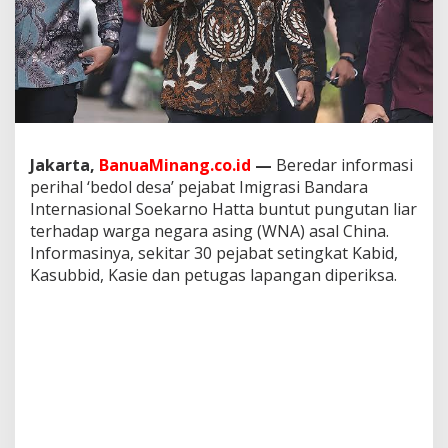
i
S
o
e
t
t
a
U
s
Jakarta,
BanuaMinang.co.id
—
Beredar informasi
a
perihal ‘bedol desa’ pejabat Imigrasi Bandara
i
P
Internasional Soekarno Hatta buntut pungutan liar
u
terhadap warga negara asing (WNA) asal China.
n
Informasinya, sekitar 30 pejabat setingkat Kabid,
g
Kasubbid, Kasie dan petugas lapangan diperiksa.
l
i
W
N
C
h
i
n
a
,