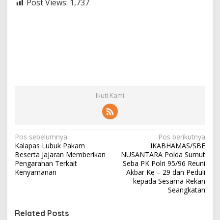
Post Views:
1,737
Ikuti Kami
N
Pos sebelumnya
Pos berikutnya
Kalapas Lubuk Pakam
IKABHAMAS/SBE
a
Beserta Jajaran Memberikan
NUSANTARA Polda Sumut
v
Pengarahan Terkait
Seba PK Polri 95/96 Reuni
Kenyamanan
Akbar Ke – 29 dan Peduli
i
kepada Sesama Rekan
Seangkatan
g
a
Related Posts