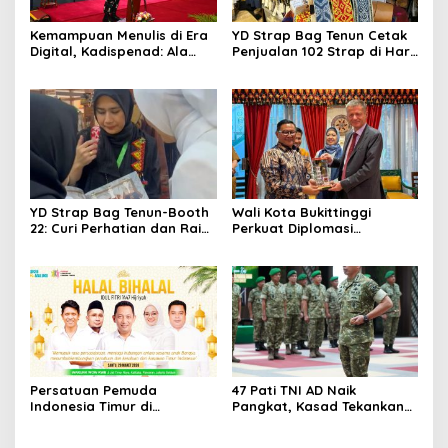
Kemampuan Menulis di Era
YD Strap Bag Tenun Cetak
Digital, Kadispenad: Ala
Penjualan 102 Strap di Hari
Bisa Karena Biasa
Kedua PERSIT BISA Vol. II
2026, Bukti Wastra
Nusantara Kian Digemari
YD Strap Bag Tenun-Booth
Wali Kota Bukittinggi
22: Curi Perhatian dan Raih
Perkuat Diplomasi
Antusiasme Pengunjung
Internasional dengan
Memandang Wastra
Dubes Belanda dan Jerman
dengan Citra Nan Anggun
Sukseskan 100 Tahun Jam
Gadang
Persatuan Pemuda
47 Pati TNI AD Naik
Indonesia Timur di
Pangkat, Kasad Tekankan
Jabodetabek, Halalbihalal
Kepemimpinan dan
Bertajuk “Torang Samua
Adaptasi