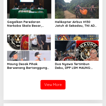
Perbatasan
Badau
Gagalkan Peredaran
Helikopter Airbus H130
Narkoba Skala Besar,
Jatuh di Sekadau, TNI AD
Kodam XII/Tpr Amankan
Kerahkan 209 Personel
21,4 Kg Sabu dan Serahkan
untuk Pencarian dan
WNA Malaysia ke BNNP
Evakuasi
Kalbar
Maung Desak Pihak
Dua Nyawa Tertimbun
Berwenang Bertanggung
Debu, DPP LSM MAUNG:
Jawab atas Kaburnya
Sistem K3 Harus Jadi
Tahanan Kejari Pontianak
Prioritas Tak Bisa Ditawar
View More