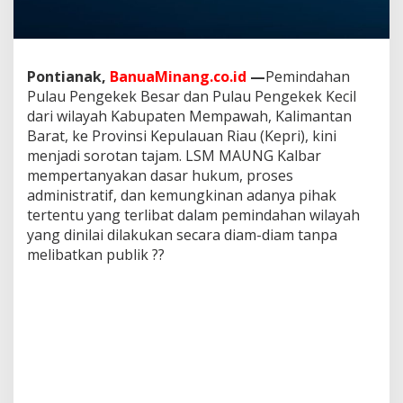
m
k
e
K
e
Pontianak,
BanuaMinang.co.id
—
Pemindahan
p
Pulau Pengekek Besar dan Pulau Pengekek Kecil
r
dari wilayah Kabupaten Mempawah, Kalimantan
i
Barat, ke Provinsi Kepulauan Riau (Kepri), kini
?
menjadi sorotan tajam. LSM MAUNG Kalbar
A
t
mempertanyakan dasar hukum, proses
a
administratif, dan kemungkinan adanya pihak
s
tertentu yang terlibat dalam pemindahan wilayah
K
yang dinilai dilakukan secara diam-diam tanpa
e
s
melibatkan publik ??
e
p
a
k
a
t
a
n
S