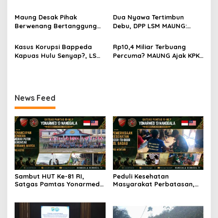
o
KM di Jalan Raya
Door-to-Door di Desa
Kodam XII/Tpr Amankan
Kerahkan 209 Personel
Perbatasan
Badau
s
21,4 Kg Sabu dan Serahkan
untuk Pencarian dan
Maung Desak Pihak
Dua Nyawa Tertimbun
WNA Malaysia ke BNNP
Evakuasi
Berwenang Bertanggung
Debu, DPP LSM MAUNG:
Kalbar
Jawab atas Kaburnya
Sistem K3 Harus Jadi
Tahanan Kejari Pontianak
Prioritas Tak Bisa Ditawar
Kasus Korupsi Bappeda
Rp10,4 Miliar Terbuang
Kapuas Hulu Senyap?, LSM
Percuma? MAUNG Ajak KPK
MAUNG Minta KPK Tindak
dan Kejati Selidiki Proyek
Tegas Berdasarkan Aturan
Air Bersih di Bengkayang
Hukum
News Feed
Sambut HUT Ke-81 RI,
Peduli Kesehatan
Satgas Pamtas Yonarmed
Masyarakat Perbatasan,
13/Nanggala Bersama
Pos Mentari Satgas Pamtas
Warga Badau Kibarkan
Yonarmed 13/Nanggala
Merah Putih Sepanjang 4
Gelar Pelayanan Medis
KM di Jalan Raya
Door-to-Door di Desa