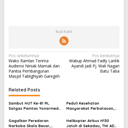
Ikuti Kami
N
Pos sebelumnya
Pos berikutnya
Wako Ramlan Terima
Wabup Ahmad Fadly Lantik
a
Audiensi Niniak Mamak dan
Ayandi Jadi Pj. Wali Nagari
v
Panitia Pembangunan
Batu Taba
Masjid Tablighiyah Garegeh
i
g
Related Posts
a
s
Sambut HUT Ke-81 RI,
Peduli Kesehatan
Satgas Pamtas Yonarmed
Masyarakat Perbatasan,
i
13/Nanggala Bersama
Pos Mentari Satgas Pamtas
p
Warga Badau Kibarkan
Yonarmed 13/Nanggala
Gagalkan Peredaran
Helikopter Airbus H130
Merah Putih Sepanjang 4
Gelar Pelayanan Medis
Narkoba Skala Besar,
Jatuh di Sekadau, TNI AD