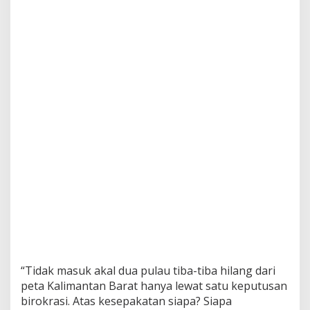
a
m
”
?
“Tidak masuk akal dua pulau tiba-tiba hilang dari
peta Kalimantan Barat hanya lewat satu keputusan
birokrasi. Atas kesepakatan siapa? Siapa