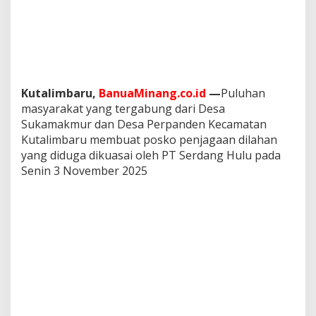
e
n
e
k
M
o
y
Kutalimbaru,
BanuaMinang.co.id
—
Puluhan
a
masyarakat yang tergabung dari Desa
n
g
Sukamakmur dan Desa Perpanden Kecamatan
W
Kutalimbaru membuat posko penjagaan dilahan
a
yang diduga dikuasai oleh PT Serdang Hulu pada
r
Senin 3 November 2025
g
a
B
u
a
t
P
o
s
k
o
P