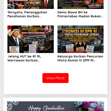
Ternyata, Penangguhan
Demo Bawa BH ke
Penahanan Korban
Polrestabes Medan Bukan
Pencurian Jadi Tersangka
untuk Melecehkan Siapa
di Polrestabes Medan
Pun, Melainkan Simbol Kritik
Setelah Membantu Polisi
dan Rasa Kecewa
Menangkap Maling Atas
Lambatnya Penanganan
Atensi Ketua Komisi III DPR
Pekara di Polrestabes
RI Bapak Habiburokhman
Medan
Jelang HUT ke-81 RI,
Keluarga Korban Pencurian
Wartawan Korban
Minta Komisi III DPR RI
Pencurian yang Membantu
Pantau Penanganan
Polisi Menangkap Pelaku
Laporan Dugaan Penipuan
Jadi Tersangka Berharap
Bermodus Surat
Perhatian Presiden
Perdamaian dan Dugaan
View More
Prabowo
Fitnah Terkait Tuduhan
Pemerasan Rp250 Juta