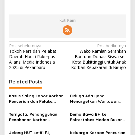
Ikuti Kami
N
Pos sebelumnya
Pos berikutnya
Tokoh Pers dan Pejabat
Wako Ramlan Serahkan
a
Daerah Hadiri Rakerpus
Bantuan Donasi Siswa se-
v
Aliansi Media Indonesia
Kota Bukittinggi untuk Anak
2025 di Pekanbaru
Korban Kebakaran di Birugo
i
g
Related Posts
a
s
Kasus Saling Lapor Korban
Diduga Ada yang
Pencurian dan Pelaku,
Menargetkan Wartawan
i
Ketua DPW FRN Sumut Roy
Leo Sembiring Jadi
p
Nasution Minta
Tersangka dan Dpo Karena
Ternyata, Penangguhan
Demo Bawa BH ke
Kapolrestabes Medan
Membantu Polisi
Penahanan Korban
Polrestabes Medan Bukan
o
Tempuh Restorative Justice
Menangkap Maling di Toko
Pencurian Jadi Tersangka
untuk Melecehkan Siapa
agar Konflik Tak Berlarut-
Usaha Keluarganya
s
di Polrestabes Medan
Pun, Melainkan Simbol Kritik
Jelang HUT ke-81 RI,
Keluarga Korban Pencurian
larut