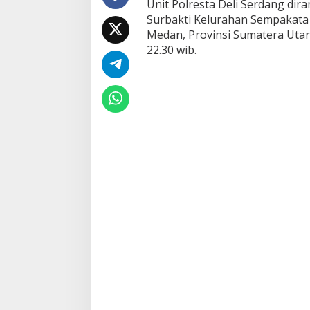
Unit Polresta Deli Serdang dir
2
Surbakti Kelurahan Sempakata
H
P
Medan, Provinsi Sumatera Utara
D
22.30 wib.
i
g
o
n
d
o
l