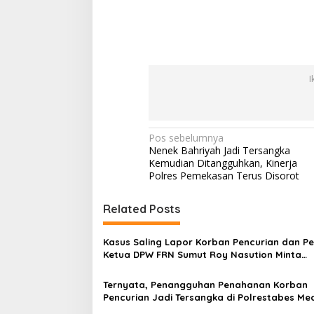
I
N
Pos sebelumnya
Nenek Bahriyah Jadi Tersangka
a
Kemudian Ditangguhkan, Kinerja
v
Polres Pemekasan Terus Disorot
i
Related Posts
g
a
Kasus Saling Lapor Korban Pencurian dan Pe
s
Ketua DPW FRN Sumut Roy Nasution Minta
Kapolrestabes Medan Tempuh Restorative Ju
i
agar Konflik Tak Berlarut-larut
Ternyata, Penangguhan Penahanan Korban
p
Pencurian Jadi Tersangka di Polrestabes Me
Setelah Membantu Polisi Menangkap Maling 