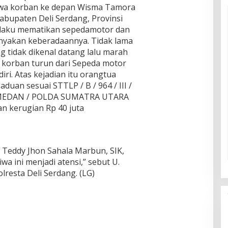
wa korban ke depan Wisma Tamora
bupaten Deli Serdang, Provinsi
elaku mematikan sepedamotor dan
akan keberadaannya. Tidak lama
g tidak dikenal datang lalu marah
 korban turun dari Sepeda motor
ri. Atas kejadian itu orangtua
an sesuai STTLP / B / 964 / III /
 MEDAN / POLDA SUMATRA UTARA
n kerugian Rp 40 juta
Teddy Jhon Sahala Marbun, SIK,
a ini menjadi atensi,” sebut U.
resta Deli Serdang. (LG)