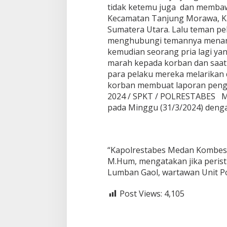
tidak ketemu juga dan memba
Kecamatan Tanjung Morawa, Ka
Sumatera Utara. Lalu teman p
menghubungi temannya menany
kemudian seorang pria lagi yan
marah kepada korban dan saat
para pelaku mereka melarikan di
korban membuat laporan pengadu
2024 / SPKT / POLRESTABES
pada Minggu (31/3/2024) denga
“Kapolrestabes Medan Kombes 
M.Hum, mengatakan jika peristiw
Lumban Gaol, wartawan Unit Pol
Post Views:
4,105