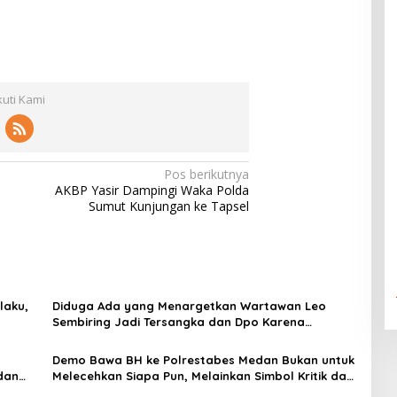
kuti Kami
Pos berikutnya
AKBP Yasir Dampingi Waka Polda
Sumut Kunjungan ke Tapsel
laku,
Diduga Ada yang Menargetkan Wartawan Leo
Sembiring Jadi Tersangka dan Dpo Karena
stice
Membantu Polisi Menangkap Maling di Toko Usaha
Keluarganya
Demo Bawa BH ke Polrestabes Medan Bukan untuk
dan
Melecehkan Siapa Pun, Melainkan Simbol Kritik dan
Atas
Rasa Kecewa Lambatnya Penanganan Pekara di