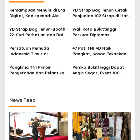
a
s
Kemampuan Menulis di Era
YD Strap Bag Tenun Cetak
Digital, Kadispenad: Ala
Penjualan 102 Strap di Hari
i
Bisa Karena Biasa
Kedua PERSIT BISA Vol. II
p
2026, Bukti Wastra
YD Strap Bag Tenun-Booth
Wali Kota Bukittinggi
Nusantara Kian Digemari
22: Curi Perhatian dan Raih
Perkuat Diplomasi
o
Antusiasme Pengunjung
Internasional dengan
s
Memandang Wastra
Dubes Belanda dan Jerman
Persatuan Pemuda
47 Pati TNI AD Naik
dengan Citra Nan Anggun
Sukseskan 100 Tahun Jam
Indonesia Timur di
Pangkat, Kasad Tekankan
Gadang
Jabodetabek, Halalbihalal
Kepemimpinan dan
Bertajuk “Torang Samua
Adaptasi
Panglima TNI Pimpin
Pemko Bukittinggi Dapat
Basudara”
Penyerahan dan Pelantikan
Angin Segar, Event 100
Jabatan di Lingkungan TNI
Tahun Jam Gadang Dapat
Dukungan Kementerian
Kebudayaan
News Feed