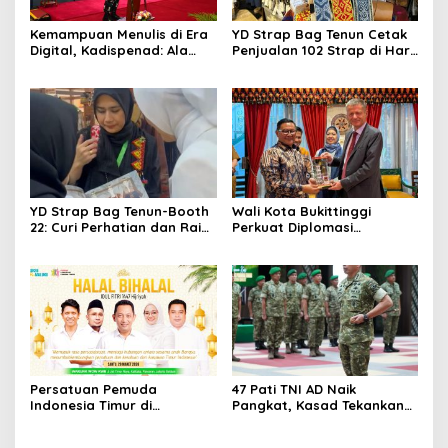
Kemampuan Menulis di Era
YD Strap Bag Tenun Cetak
Digital, Kadispenad: Ala
Penjualan 102 Strap di Hari
Bisa Karena Biasa
Kedua PERSIT BISA Vol. II
2026, Bukti Wastra
Nusantara Kian Digemari
YD Strap Bag Tenun-Booth
Wali Kota Bukittinggi
22: Curi Perhatian dan Raih
Perkuat Diplomasi
Antusiasme Pengunjung
Internasional dengan
Memandang Wastra
Dubes Belanda dan Jerman
dengan Citra Nan Anggun
Sukseskan 100 Tahun Jam
Gadang
Persatuan Pemuda
47 Pati TNI AD Naik
Indonesia Timur di
Pangkat, Kasad Tekankan
Jabodetabek, Halalbihalal
Kepemimpinan dan
Bertajuk “Torang Samua
Adaptasi