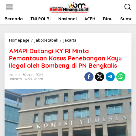
L
e
w
a
Beranda
TNI POLRI
Nasional
ACEH
Riau
Sumate
t
i
k
Homepage
/
Jabodetabek
/
Jakarta
A
e
M
k
AMAPI Datangi KY RI Minta
A
o
P
n
Pemantauan Kasus Penebangan Kayu
I
t
Ilegal oleh Bombeng di PN Bengkalis
D
e
a
n
Admin
30 April 2024
t
Jakarta
1658 Dilihat
a
n
g
i
K
Y
R
I
M
i