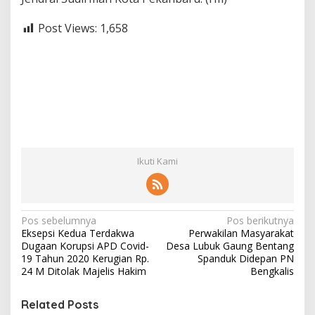
Post Views:
1,658
Ikuti Kami
N
Pos sebelumnya
Pos berikutnya
Eksepsi Kedua Terdakwa
Perwakilan Masyarakat
a
Dugaan Korupsi APD Covid-
Desa Lubuk Gaung Bentang
v
19 Tahun 2020 Kerugian Rp.
Spanduk Didepan PN
24 M Ditolak Majelis Hakim
Bengkalis
i
g
Related Posts