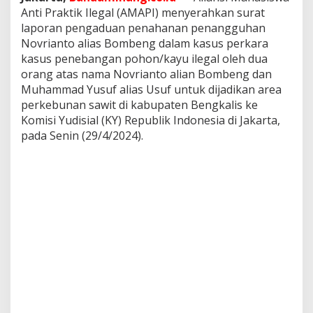
g
Anti Praktik Ilegal (AMAPI) menyerahkan surat
a
laporan pengaduan penahanan penangguhan
n
Novrianto alias Bombeng dalam kasus perkara
K
a
kasus penebangan pohon/kayu ilegal oleh dua
y
orang atas nama Novrianto alian Bombeng dan
u
Muhammad Yusuf alias Usuf untuk dijadikan area
I
perkebunan sawit di kabupaten Bengkalis ke
l
Komisi Yudisial (KY) Republik Indonesia di Jakarta,
e
g
pada Senin (29/4/2024).
a
l
o
l
e
h
B
o
m
b
e
n
g
d