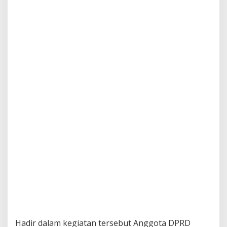
u
k
t
u
r
Hadir dalam kegiatan tersebut Anggota DPRD