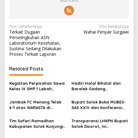
Ikuti Kami
N
Pos sebelumnya
Pos berikutnya
Terkait Dugaan
Wahai Penyair Surgawi
a
Perselingkuhan ASN
v
Laboratorium Kesehatan,
Sustina: Sedang Dilakukan
i
Proses Terkait Laporan
g
Related Posts
a
s
Kegiatan Perpisahan Siswa
Hadiri Halal Bihalal dan
i
Kelas IX SMP 1 Lebah
Baralek Gadang
p
Gumanti di Objek Wisata
Masyarakat Taratak
Pila Alahan Panjang Menuai
Tangah, Bupati Solok
Jambak FC Menang Telak
Bupati Solok Buka MUBES-
o
Sorotan Tajam
Sekaligus Meresmikan
6-1 atas IKARASTA di
SAS XXIV dan Konferensi
Menara Masjid Nurul Iman
s
Turnamen Antar Suku
IPPSA XXXIII
Talang
Tim Safari Ramadhan
Transparansi LHKPN Bupati
Kabupaten Solok Kunjungi
Solok Disorot, Ini
Masjid Darussalam Titian
Rinciannya
Batu Cupak