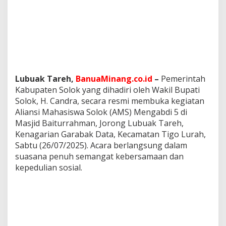
k
T
a
r
e
h
:
D
o
Lubuak Tareh,
BanuaMinang.co.id
–
Pemerintah
r
Kabupaten Solok yang dihadiri oleh Wakil Bupati
o
Solok, H. Candra, secara resmi membuka kegiatan
n
Aliansi Mahasiswa Solok (AMS) Mengabdi 5 di
g
Masjid Baiturrahman, Jorong Lubuak Tareh,
A
k
Kenagarian Garabak Data, Kecamatan Tigo Lurah,
s
Sabtu (26/07/2025). Acara berlangsung dalam
e
suasana penuh semangat kebersamaan dan
s
kepedulian sosial.
K
e
s
e
h
a
t