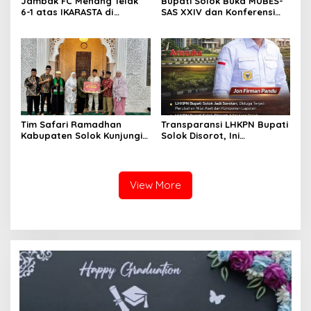
Jambak FC Menang Telak
Bupati Solok Buka MUBES-
6-1 atas IKARASTA di
SAS XXIV dan Konferensi
Turnamen Antar Suku
IPPSA XXXIII
Talang
Tim Safari Ramadhan
Transparansi LHKPN Bupati
Kabupaten Solok Kunjungi
Solok Disorot, Ini
Masjid Darussalam Titian
Rinciannya
Batu Cupak
View More