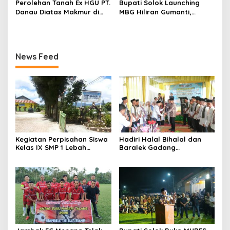
Perolehan Tanah Ex HGU PT.
Bupati Solok Launching
Danau Diatas Makmur di
MBG Hiliran Gumanti,
Area Convention Hall
Nagari Talang Babungo
Alahan Panjang
serta Peresmian Dapur
MBG Talang Babungo
News Feed
Kegiatan Perpisahan Siswa
Hadiri Halal Bihalal dan
Kelas IX SMP 1 Lebah
Baralek Gadang
Gumanti di Objek Wisata
Masyarakat Taratak
Pila Alahan Panjang Menuai
Tangah, Bupati Solok
Sorotan Tajam
Sekaligus Meresmikan
Menara Masjid Nurul Iman