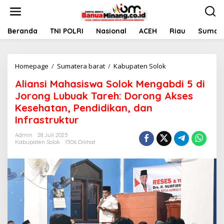
L
e
w
a
Beranda
TNI POLRI
Nasional
ACEH
Riau
Sumate
t
i
k
Homepage
/
Sumatera barat
/
Kabupaten Solok
A
e
l
k
Aliansi Mahasiswa Solok Mengabdi 5 di
i
o
a
n
Jorong Lubuak Tareh: Dorong Akses
n
t
Kesehatan, Pendidikan, dan
s
e
Infrastruktur
i
n
M
Admin
28 Juli 2025
a
Kabupaten Solok
1506 Dilihat
h
a
s
i
s
w
a
S
o