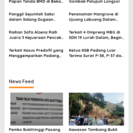
Papan Tanda BMD di Bekas
Gombak Palupuh Longsor
i
TPA Gadut
p
Panggil Sejumlah Saksi
Penanaman Mangrove di
dalam Sidang Dugaan
Ujuang Labuang Dalam
o
Kasus LGBT dengan
Rangka Hari Mangrove
s
Terdakwa Haji DS
Sedunia
Raihan Safa Alzena Raih
Terkait 4 Ompreng MBG di
Juara 3 Kejuaraan Pencak
SDN 19 Lurah Dalam, Begini
Silat Tingkat Pelajar Se-
Kronologisnya
Sumatera Barat
Terkait Kasus Predofil yang
Ketua KSB Padang Luar
Menggemparkan Padang
Terima Surat P-38, P-37 dari
Luar, Tujuh Saksi Hadiri
Kejaksaan Negeri Agam
Panggilan Kejaksaan
Pengadilan Negeri Lubuk
Basung
News Feed
Pemko Bukittinggi Pasang
Kawasan Tambang Bukit