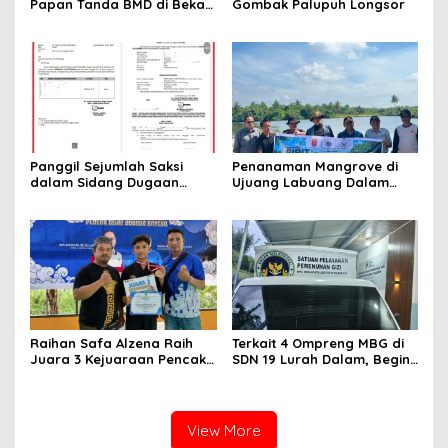
Papan Tanda BMD di Bekas
Gombak Palupuh Longsor
TPA Gadut
Panggil Sejumlah Saksi
Penanaman Mangrove di
dalam Sidang Dugaan
Ujuang Labuang Dalam
Kasus LGBT dengan
Rangka Hari Mangrove
Terdakwa Haji DS
Sedunia
Raihan Safa Alzena Raih
Terkait 4 Ompreng MBG di
Juara 3 Kejuaraan Pencak
SDN 19 Lurah Dalam, Begini
Silat Tingkat Pelajar Se-
Kronologisnya
Sumatera Barat
View More