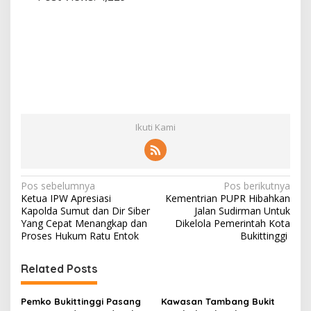
Ikuti Kami
N
Pos sebelumnya
Pos berikutnya
Ketua IPW Apresiasi
Kementrian PUPR Hibahkan
a
Kapolda Sumut dan Dir Siber
Jalan Sudirman Untuk
v
Yang Cepat Menangkap dan
Dikelola Pemerintah Kota
Proses Hukum Ratu Entok
Bukittinggi
i
g
Related Posts
a
s
Pemko Bukittinggi Pasang
Kawasan Tambang Bukit