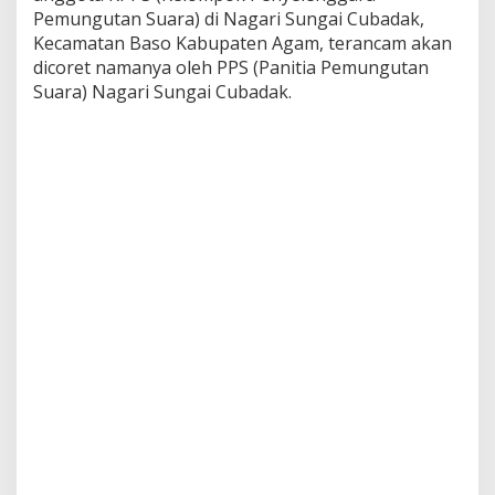
c
Pemungutan Suara) di Nagari Sungai Cubadak,
a
Kecamatan Baso Kabupaten Agam, terancam akan
m
dicoret namanya oleh PPS (Panitia Pemungutan
D
Suara) Nagari Sungai Cubadak.
i
c
o
r
e
t
d
a
r
i
K
P
P
S