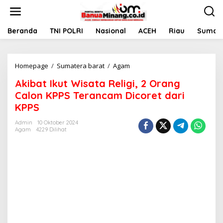
L
e
w
a
Beranda
TNI POLRI
Nasional
ACEH
Riau
Sumate
t
i
k
Homepage
/
Sumatera barat
/
Agam
A
e
k
k
Akibat Ikut Wisata Religi, 2 Orang
i
o
b
n
Calon KPPS Terancam Dicoret dari
a
t
KPPS
t
e
I
n
Admin
10 Oktober 2024
k
Agam
4229 Dilihat
u
t
W
i
s
a
t
a
R
e