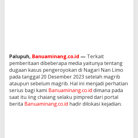
h
a
i
O
k
n
u
m
A
S
Palupuh,
Banuaminang.co.id
—
Terkait
N
pemberitaan dibeberapa media yaitunya tentang
K
dugaan kasus pengeroyokan di Nagari Nan Limo
o
t
pada tanggal 20 Desember 2023 setelah magrib
a
ataupun sebelum magrib. Hal ini menjadi perhatian
m
serius bagi kami
Banuaminang.co.id
dimana pada
a
saat itu iing chaiang selaku pimpred dari portal
d
y
berita
Banuaminang.co.id
hadir dilokasi kejadian.
a
B
u
k
i
t