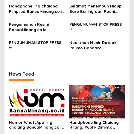
p
Handphone iing chaiang
Selamat Menempuh Hidup
o
Pimpred BanuaMinang.co.id
Baru Bening dan Rouni,
s
Hilang Dibawa Tamu
Semoga Menjadi Keluarga
yang Sakinah Mawadah
Pengumuman Resmi
PENGUMUMAN STOP PRESS
dan Warahmah
BanuaMinang.co.id
!!!
PENGUMUMAN STOP PRESS
Nudirman Munir Datuak
!!!
Palimo Bandaro
Dikebumikan di Sungai
Buluah
News Feed
Nomor WhatsApp iing
Handphone Iing Chaiang
chaiang BanuaMinang.co.id
Hilang, Publik Diminta
Kembali Aktif
Waspada