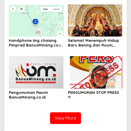
Handphone iing chaiang
Selamat Menempuh Hidup
Pimpred BanuaMinang.co.id
Baru Bening dan Rouni,
Hilang Dibawa Tamu
Semoga Menjadi Keluarga
yang Sakinah Mawadah
dan Warahmah
Pengumuman Resmi
PENGUMUMAN STOP PRESS
BanuaMinang.co.id
!!!
View More