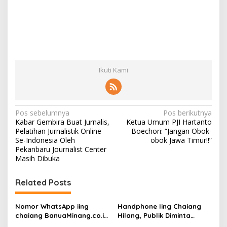
Ikuti Kami
N
Pos sebelumnya
Pos berikutnya
Kabar Gembira Buat Jurnalis,
Ketua Umum PJI Hartanto
a
Pelatihan Jurnalistik Online
Boechori: “Jangan Obok-
v
Se-Indonesia Oleh
obok Jawa Timur!!”
Pekanbaru Journalist Center
i
Masih Dibuka
g
Related Posts
a
s
Nomor WhatsApp iing
Handphone Iing Chaiang
i
chaiang BanuaMinang.co.id
Hilang, Publik Diminta
Kembali Aktif
Waspada