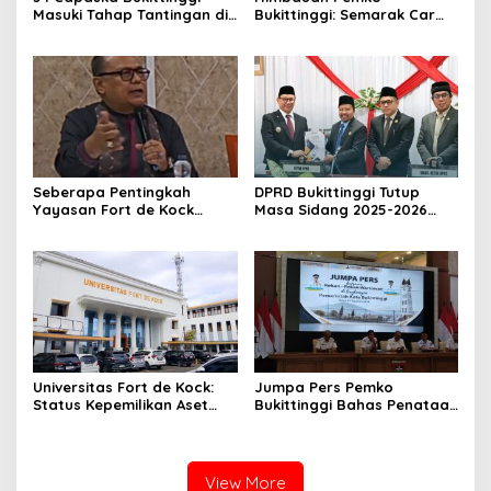
Masuki Tahap Tantingan di
Bukittinggi: Semarak Car
Desa Bahagia
Free Day dalam Rangka
HUT ke I Komando Daerah
Militer (KODAM) XX/Tuanku
Imam Bonjol
Seberapa Pentingkah
DPRD Bukittinggi Tutup
Yayasan Fort de Kock
Masa Sidang 2025-2026
Mendongkrak
Dan Buka Masa Sidang
Perekonomian Masyarakat
2026-2027, Wako Ramlan
Jam Gadang?
Beri Apresiasi
Universitas Fort de Kock:
Jumpa Pers Pemko
Status Kepemilikan Aset
Bukittinggi Bahas Penataan
Tanah yang Sah Adalah
Kota hingga Polemik Lahan
Milik Yayasan Berdasarkan
Kampus UFDK
Putusan Mahkamah Agung
Nomor 2108/K/Pdt/2022
View More