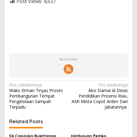
Post Views:
4,637
Ikuti Kami
N
Pos sebelumnya
Pos berikutnya
Wako Erman Tinjau Proses
Aksi Damai di Dinas
a
Pembangunan Tempat
Pendidikan Provinsi Riau,
v
Pengelolaan Sampah
AMI Minta Copot Arden Dari
Terpadu
Jabatannya
i
g
Related Posts
a
54 Capaska Bukittinggi
Himbauan Pemko