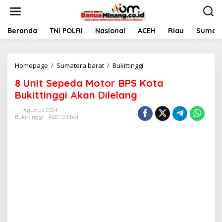
L
e
w
a
Beranda
TNI POLRI
Nasional
ACEH
Riau
Sumate
t
i
k
Homepage
/
Sumatera barat
/
Bukittinggi
8
e
U
k
8 Unit Sepeda Motor BPS Kota
n
o
i
n
Bukittinggi Akan Dilelang
t
t
S
e
1 Agustus 2024
Bukittinggi
4637 Dilihat
e
n
p
e
d
a
M
o
t
o
r
B
P