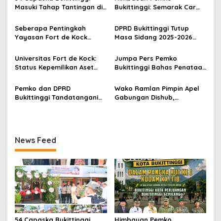
s
Masuki Tahap Tantingan di
Bukittinggi: Semarak Car
i
Desa Bahagia
Free Day dalam Rangka
p
HUT ke I Komando Daerah
Seberapa Pentingkah
DPRD Bukittinggi Tutup
Militer (KODAM) XX/Tuanku
Yayasan Fort de Kock
Masa Sidang 2025-2026
o
Imam Bonjol
Mendongkrak
Dan Buka Masa Sidang
s
Perekonomian Masyarakat
2026-2027, Wako Ramlan
Universitas Fort de Kock:
Jumpa Pers Pemko
Jam Gadang?
Beri Apresiasi
Status Kepemilikan Aset
Bukittinggi Bahas Penataan
Tanah yang Sah Adalah
Kota hingga Polemik Lahan
Milik Yayasan Berdasarkan
Kampus UFDK
Pemko dan DPRD
Wako Ramlan Pimpin Apel
Putusan Mahkamah Agung
Bukittinggi Tandatangani
Gabungan Dishub,
Nomor 2108/K/Pdt/2022
Nota Kesepakatan
Tekankan Pelayanan dan
Perubahan KUA-PPAS APBD
Persiapan Angkutan Gratis
2026
Pelajar
News Feed
54 Capaska Bukittinggi
Himbauan Pemko