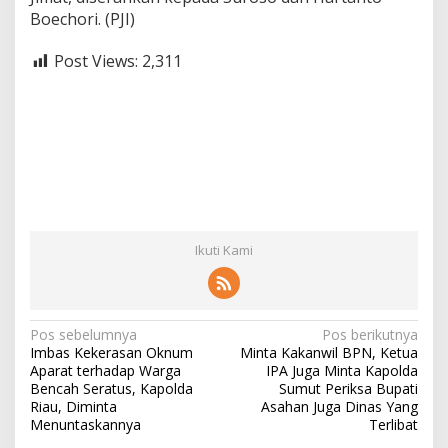
Boechori. (PJI)
Post Views:
2,311
Ikuti Kami
N
Pos sebelumnya
Pos berikutnya
Imbas Kekerasan Oknum
Minta Kakanwil BPN, Ketua
a
Aparat terhadap Warga
IPA Juga Minta Kapolda
v
Bencah Seratus, Kapolda
Sumut Periksa Bupati
Riau, Diminta
Asahan Juga Dinas Yang
i
Menuntaskannya
Terlibat