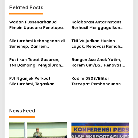
g
Related Posts
a
s
Wadan Pussenarhanud
Kolaborasi Antarinstansi
i
Pimpin Upacara Penutupan
Berhasil Menggagalkan
p
Diklat Bela Negara SPPI
Upaya Ekspor Ilegal Sekitar
KDKMP Tahun 2026 di
3,4 Ton Merkuri Cair
Silaturahmi Kebangsaan di
TNI Wujudkan Hunian
o
Pusdikarhanud
Sumenep, Danrem
Layak, Renovasi Rumah
s
084/Bhaskara Jaya Ajak
Warga Terus Dikebut
Semua Elemen Bersatu
Pastikan Tepat Sasaran,
Bangun Asa Anak Yatim,
Bangun Madura
TNI Dampingi Penyaluran
Korem 081/DSJ Renovasi
Pupuk bagi Petani
Panti Asuhan Kanzul Huda
PJI Nganjuk Perkuat
Kodim 0808/Blitar
Silaturahmi, Tegaskan
Tercepat Pembangunan
Peran Pers
Koperasi Merah Putih di
Seluruh Indonesia
News Feed