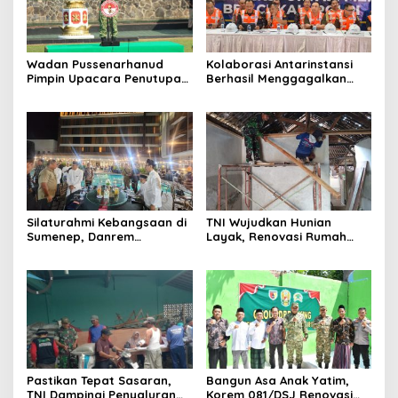
Wadan Pussenarhanud
Kolaborasi Antarinstansi
Pimpin Upacara Penutupan
Berhasil Menggagalkan
Diklat Bela Negara SPPI
Upaya Ekspor Ilegal Sekitar
KDKMP Tahun 2026 di
3,4 Ton Merkuri Cair
Pusdikarhanud
Silaturahmi Kebangsaan di
TNI Wujudkan Hunian
Sumenep, Danrem
Layak, Renovasi Rumah
084/Bhaskara Jaya Ajak
Warga Terus Dikebut
Semua Elemen Bersatu
Bangun Madura
Pastikan Tepat Sasaran,
Bangun Asa Anak Yatim,
TNI Dampingi Penyaluran
Korem 081/DSJ Renovasi