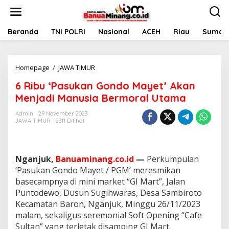
L
e
w
a
Beranda
TNI POLRI
Nasional
ACEH
Riau
Sumate
t
i
k
Homepage
/
JAWA TIMUR
6
e
R
k
6 Ribu ‘Pasukan Gondo Mayet’ Akan
i
o
b
n
Menjadi Manusia Bermoral Utama
u
t
‘
e
Admin
29 November 2023
JAWA TIMUR
2311 Dilihat
P
n
a
s
u
Nganjuk,
Banuaminang.co.id
—
Perkumpulan
k
a
‘Pasukan Gondo Mayet / PGM’ meresmikan
n
basecampnya di mini market “GI Mart”, Jalan
G
Puntodewo, Dusun Sugihwaras, Desa Sambiroto
o
Kecamatan Baron, Nganjuk, Minggu 26/11/2023
n
malam, sekaligus seremonial Soft Opening “Cafe
d
o
Sultan” yang terletak disamping GI Mart.