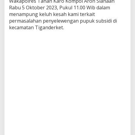
Wakapolres Tanah Karo Kompol Aron Siahaan
s
Rabu 5 Oktober 2023, Pukul 11.00 Wib dalam
t
i
menampung keluh kesah kami terkait
a
permasalahan penyelewengan pupuk subsidi di
n
kecamatan Tiganderket.
H
u
k
u
m
,
D
P
C
P
o
s
p
e
r
a
K
a
b
u