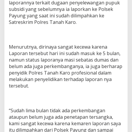
laporannya terkait dugaan penyelewangan pupuk
u
subsidi yang sebelumnya ia laporkan ke Polsek
g
Payung yang saat ini sudah dilimpahkan ke
a
a
Satreskrim Polres Tanah Karo.
n
P
e
n
Menurutnya, dirinaya sangat kecewa karena
y
e
Laporan tersebut hari ini sudah masuk ke 5 bulan,
l
namun status laporanya masi sebatas dumas dan
e
belum ada juga perkembanganya, ia juga berharap
w
penyidik Polres Tanah Karo profesional dalam
e
melakukan penyelidikan terhadap laporan nya
n
g
tersebut.
a
n
P
u
“Sudah lima bulan tidak ada perkembangan
p
u
ataupun belum juga ada penetapan tersangka,
k
kami sangat kecewa karena kemaren laporan saya
S
itu dilimpahkan dari Polsek Payung dan sampai