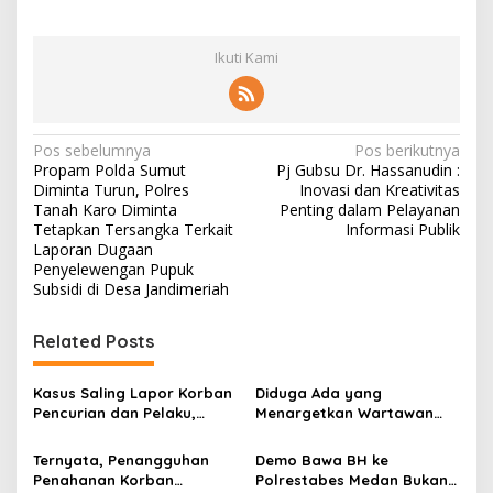
Ikuti Kami
N
Pos sebelumnya
Pos berikutnya
Propam Polda Sumut
Pj Gubsu Dr. Hassanudin :
a
Diminta Turun, Polres
Inovasi dan Kreativitas
v
Tanah Karo Diminta
Penting dalam Pelayanan
Tetapkan Tersangka Terkait
Informasi Publik
i
Laporan Dugaan
Penyelewengan Pupuk
g
Subsidi di Desa Jandimeriah
a
s
Related Posts
i
p
Kasus Saling Lapor Korban
Diduga Ada yang
Pencurian dan Pelaku,
Menargetkan Wartawan
o
Ketua DPW FRN Sumut Roy
Leo Sembiring Jadi
Nasution Minta
Tersangka dan Dpo Karena
s
Ternyata, Penangguhan
Demo Bawa BH ke
Kapolrestabes Medan
Membantu Polisi
Penahanan Korban
Polrestabes Medan Bukan
Tempuh Restorative Justice
Menangkap Maling di Toko