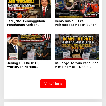
agar Konflik Tak Berlarut-
Usaha Keluarganya
larut
Ternyata, Penangguhan
Demo Bawa BH ke
Penahanan Korban
Polrestabes Medan Bukan
Pencurian Jadi Tersangka
untuk Melecehkan Siapa
di Polrestabes Medan
Pun, Melainkan Simbol Kritik
Setelah Membantu Polisi
dan Rasa Kecewa
Menangkap Maling Atas
Lambatnya Penanganan
Atensi Ketua Komisi III DPR
Pekara di Polrestabes
RI Bapak Habiburokhman
Medan
Jelang HUT ke-81 RI,
Keluarga Korban Pencurian
Wartawan Korban
Minta Komisi III DPR RI
Pencurian yang Membantu
Pantau Penanganan
Polisi Menangkap Pelaku
Laporan Dugaan Penipuan
Jadi Tersangka Berharap
Bermodus Surat
Perhatian Presiden
Perdamaian dan Dugaan
View More
Prabowo
Fitnah Terkait Tuduhan
Pemerasan Rp250 Juta