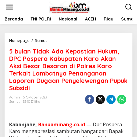
L
e
w
a
Beranda
TNI POLRI
Nasional
ACEH
Riau
Sumate
t
i
k
Homepage
/
Sumut
5
e
b
k
5 bulan Tidak Ada Kepastian Hukum,
u
o
l
n
DPC Pospera Kabupaten Karo Akan
a
t
Aksi Besar Besaran di Polres Karo
n
e
Terkait Lambatnya Penanganan
T
n
i
Laporan Dugaan Penyelewengan Pupuk
d
Subsidi
a
k
Admin
5 Oktober 2023
A
Sumut
3240 Dilihat
d
a
K
e
Kabanjahe,
Banuaminang.co.id
—
Dpc Pospera
p
Karo mengapresiasi sambutan hangat dari Bapak
a