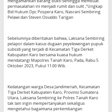
mengamankan barang bukti sehingga membuat
m
permasalahan ini menjadi rumit dan sulit ,”Ungkap
b
Bid Hukum Dpc Pospera Karo, Nasrani Sembiring
a
Pelawi dan Steven Osvaldo Tarigan
t
n
y
a
P
Sebelumnya diberitakan bahwa, Laksana Sembiring
e
pelapor dalam kasus dugaan peyelewengan pupuk
n
a
subsidi yang terjadi di Kecamatan Tiga Derket
n
Kabupaten Karo bersama kuasa hukum
g
mendatangi Mapolres Tanah Karo, Pada, Rabu 5
a
Oktober 2023, Pukul 11.00 Wib.
n
a
n
L
a
Kedatangan warga Desa Jandimeriah, Kecamatan
p
Tiga Derket Kabupaten Karo, Provinsi Sumatera
o
Utara, Laksana Sembiring ke Polres Tanah Karo
r
a
tak lain ingin mempertanyakan sekaligus
n
mengetahui bagaimana perkembangan
D