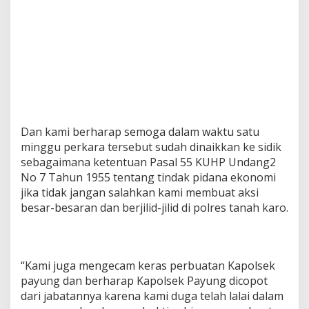
a
r
a
n
d
i
P
o
l
r
Dan kami berharap semoga dalam waktu satu
e
s
minggu perkara tersebut sudah dinaikkan ke sidik
K
sebagaimana ketentuan Pasal 55 KUHP Undang2
a
No 7 Tahun 1955 tentang tindak pidana ekonomi
r
jika tidak jangan salahkan kami membuat aksi
o
besar-besaran dan berjilid-jilid di polres tanah karo.
T
e
r
k
a
“Kami juga mengecam keras perbuatan Kapolsek
i
payung dan berharap Kapolsek Payung dicopot
t
L
dari jabatannya karena kami duga telah lalai dalam
a