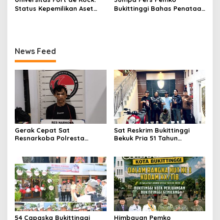
Jam Gadang?
Beri Apresiasi
Status Kepemilikan Aset
Bukittinggi Bahas Penataan
Tanah yang Sah Adalah
Kota hingga Polemik Lahan
Milik Yayasan Berdasarkan
Kampus UFDK
Putusan Mahkamah Agung
Nomor 2108/K/Pdt/2022
News Feed
Gerak Cepat Sat
Sat Reskrim Bukittinggi
Resnarkoba Polresta
Bekuk Pria 51 Tahun
Bukittinggi, Enam Paket
Terduga Pencuri Honda
Sabu Berhasil Diamankan
Scoopy
54 Capaska Bukittinggi
Himbauan Pemko