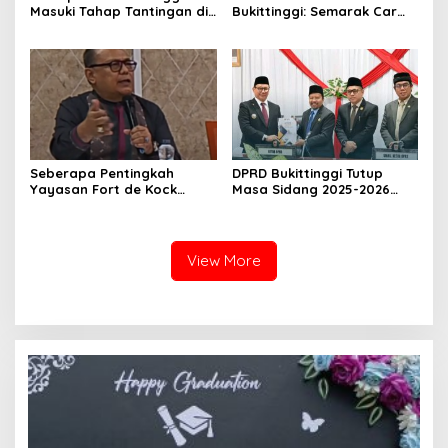
Masuki Tahap Tantingan di
Bukittinggi: Semarak Car
Desa Bahagia
Free Day dalam Rangka
HUT ke I Komando Daerah
Militer (KODAM) XX/Tuanku
Imam Bonjol
Seberapa Pentingkah
DPRD Bukittinggi Tutup
Yayasan Fort de Kock
Masa Sidang 2025-2026
Mendongkrak
Dan Buka Masa Sidang
Perekonomian Masyarakat
2026-2027, Wako Ramlan
Jam Gadang?
Beri Apresiasi
View More