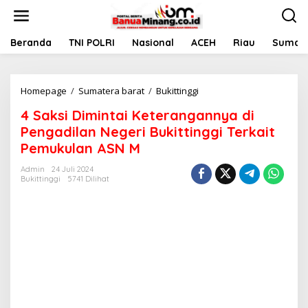
L
e
w
a
Beranda
TNI POLRI
Nasional
ACEH
Riau
Sumate
t
i
k
Homepage
/
Sumatera barat
/
Bukittinggi
4
e
S
k
4 Saksi Dimintai Keterangannya di
a
o
k
n
Pengadilan Negeri Bukittinggi Terkait
s
t
Pemukulan ASN M
i
e
D
n
Admin
24 Juli 2024
i
Bukittinggi
5741 Dilihat
m
i
n
t
a
i
K
e
t
e