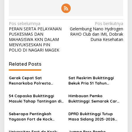
N
Pos sebelumnya
Pos berikutnya
PERAN SERTA PELAYANAN
Gelembung Nano Hydrogen
a
PUSKESMAS DAN
RAHO Club dan IMI, Dobrak
v
MAHASISWA KKN DALAM
Dunia Kesehatan
MENYUKSESKAN PIN
i
POLIO DI NAGARI MAGEK
g
Related Posts
a
s
Gerak Cepat Sat
Sat Reskrim Bukittinggi
i
Resnarkoba Polresta
Bekuk Pria 51 Tahun
p
Bukittinggi, Enam Paket
Terduga Pencuri Honda
Sabu Berhasil Diamankan
Scoopy
54 Capaska Bukittinggi
Himbauan Pemko
o
Masuki Tahap Tantingan di
Bukittinggi: Semarak Car
s
Desa Bahagia
Free Day dalam Rangka
HUT ke I Komando Daerah
Seberapa Pentingkah
DPRD Bukittinggi Tutup
Militer (KODAM) XX/Tuanku
Yayasan Fort de Kock
Masa Sidang 2025-2026
Imam Bonjol
Mendongkrak
Dan Buka Masa Sidang
Perekonomian Masyarakat
2026-2027, Wako Ramlan
Universitas Fort de Kock:
Jumpa Pers Pemko