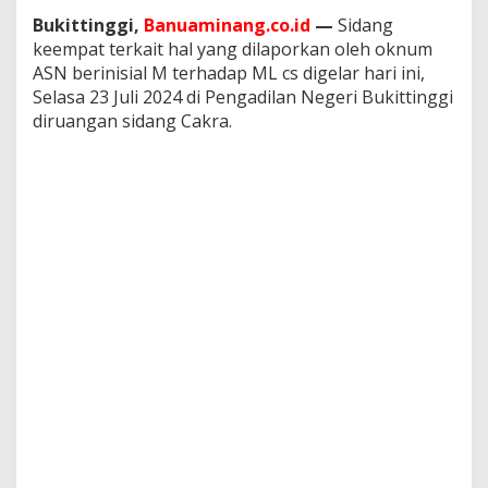
u
Bukittinggi,
Banuaminang.co.id
—
Sidang
l
keempat terkait hal yang dilaporkan oleh oknum
a
ASN berinisial M terhadap ML cs digelar hari ini,
n
A
Selasa 23 Juli 2024 di Pengadilan Negeri Bukittinggi
S
diruangan sidang Cakra.
N
M