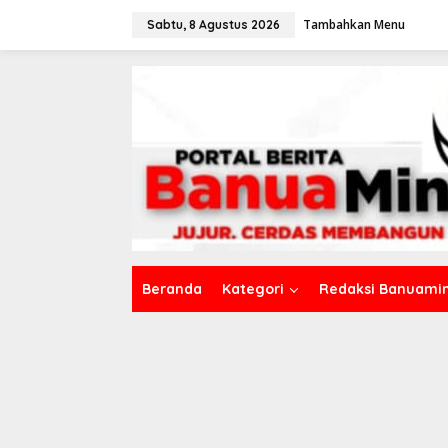
L
Tambahkan Menu
e
Sabtu, 8 Agustus 2026
w
a
t
i
k
e
k
o
n
t
e
n
Beranda
Kategori
Redaksi Banuamin