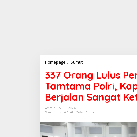
Homepage
/
Sumut
3
3
337 Orang Lulus Pe
7
O
Tamtama Polri, Kap
r
a
Berjalan Sangat Ke
n
g
L
Admin
6 Juli 2024
u
Sumut
,
TNI POLRI
2667 Dilihat
l
u
s
P