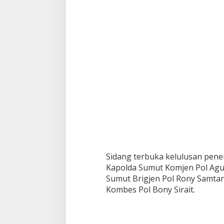
s
i
B
e
r
j
a
l
a
n
S
a
n
g
a
t
K
Sidang terbuka kelulusan pener
e
Kapolda Sumut Komjen Pol Agu
t
a
Sumut Brigjen Pol Rony Samta
t
Kombes Pol Bony Sirait.
!