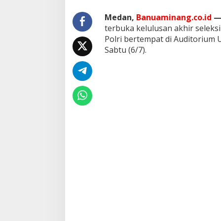
a
P
Medan,
Banuaminang.co.id
o
terbuka kelulusan akhir selek
l
Polri bertempat di Auditorium 
r
i
Sabtu (6/7).
,
K
a
p
o
l
d
a
S
u
m
u
t
:
S
e
l
e
k